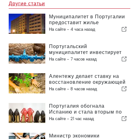
Другие статьи
Муниципалитет в Португалии
предоставит жилье
гражданам
На сайте -
4 часа назад
Португальский
муниципалитет инвестирует
более 190 000 евро в систему
На сайте -
7 часов назад
водоснабжения
Алентежу делает ставку на
восстановление окружающей
среды за счет европейских
На сайте -
8 часов назад
средств
Португалия обогнала
Испанию и стала вторым по
величине производителем
На сайте -
21 час назад
обуви в Европе
Министр экономики