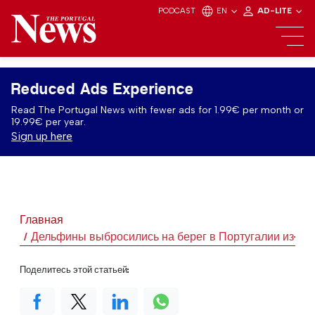
PODCAST
EN
AD-LITE
Reduced Ads Experience
Read The Portugal News with fewer ads for 1.99€ per month or
19.99€ per year.
Sign up here
Главная
Дельфины выбросились на берег в Португалии из-за
Поделитесь этой статьей: