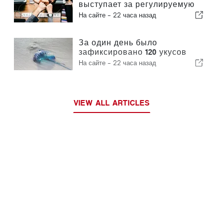
выступает за регулируемую
интеграцию и гарантирует
На сайте -
22 часа назад
иммигрантам ускоренную
процедуру оформления
За один день было
зафиксировано 120 укусов
португальского кораблика
На сайте -
22 часа назад
VIEW ALL ARTICLES