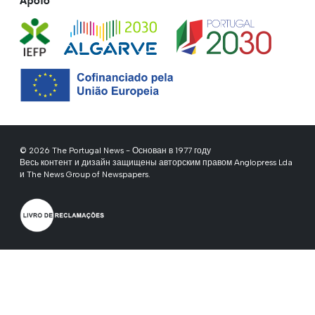
Apoio
© 2026 The Portugal News - Основан в 1977 году
Весь контент и дизайн защищены авторским правом Anglopress Lda
и The News Group of Newspapers.