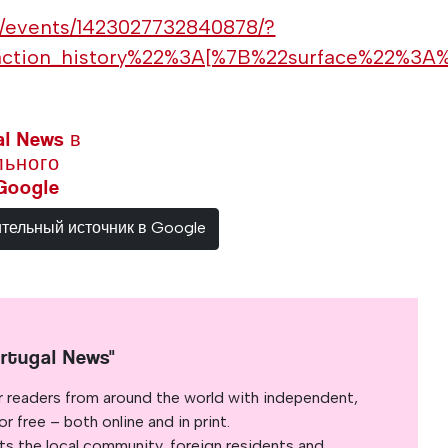
m/events/1423027732840878/?
action_history%22%3A[%7B%22surface%22%3
l News в
льного
Google
ительный источник в Google
rtugal News"
r readers from around the world with independent,
 free – both online and in print.
s the local community, foreign residents and