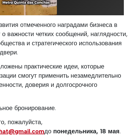
звития отмеченного наградами бизнеса в
 о важности четких сообщений, наглядности,
общества и стратегического использования
двери.
дложены практические идеи, которые
изации смогут применить незамедлительно
нности, доверия и долгосрочного
ьное бронирование.
о, пожалуйста,
chat@gmail.com
до
понедельника, 18 мая
.