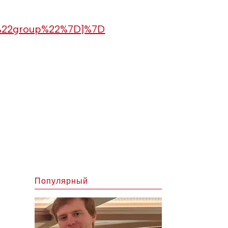
A%22group%22%7D]%7D
Популярный