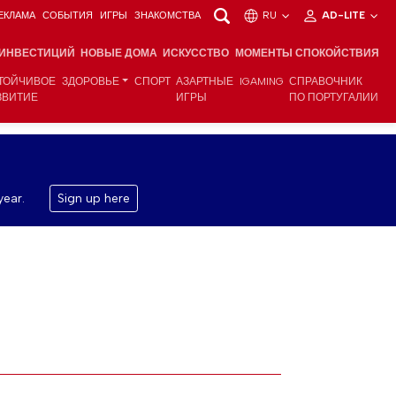
ЕКЛАМА
СОБЫТИЯ
ИГРЫ
ЗНАКОМСТВА
RU
AD-LITE
 ИНВЕСТИЦИЙ
НОВЫЕ ДОМА
ИСКУССТВО
МОМЕНТЫ СПОКОЙСТВИЯ
ТОЙЧИВОЕ
ЗДОРОВЬЕ
СПОРТ
АЗАРТНЫЕ
IGAMING
СПРАВОЧНИК
ЗВИТИЕ
ИГРЫ
ПО ПОРТУГАЛИИ
year.
Sign up here