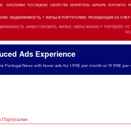
ИЕ
ЗАГОЛОВКИ
ПОСЛЕДНИЕ
СВОЙСТВА
БЮЛЛЕТЕНЬ
КАРЬЕРА
КОНТАКТЫ
Р
АНИЕ
НЕДВИЖИМОСТЬ
ВИЗЫ В ПОРТУГАЛИЮ
РЕЗИДЕНЦИЯ ЗА СЧЕТ
ДВИЖИМОСТЬ
ИНВЕСТИРОВАТЬ
ЖИЛЬЕ
ОБРАЗ ЖИЗНИ
ПОРТВЕЙН
УС
РА
uced Ads Experience
e Portugal News with fewer ads for 1.99€ per month or 19.99€ per 
и Португалии