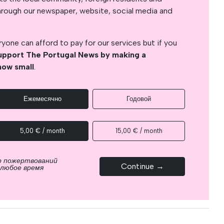
s through our newspaper, website, social media and
yone can afford to pay for our services but if you
upport The Portugal News by making a
how small
.
Ежемесячно
Годовой
5,00 € / month
15,00 € / month
р пожертвований
Continue →
 любое время