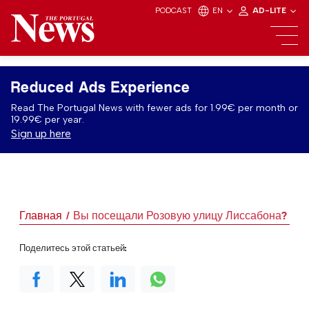
PODCAST
EN
AD-LITE
Reduced Ads Experience
Read The Portugal News with fewer ads for 1.99€ per month or
19.99€ per year.
Sign up here
Главная
Вы посещали Розовую улицу Лиссабона?
Поделитесь этой статьей: