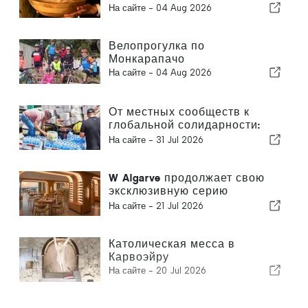
опытом, вдохновленным
На сайте -
04 Aug 2026
азиатской кухней
Велопрогулка по
Монкарапачо
На сайте -
04 Aug 2026
От местных сообществ к
глобальной солидарности:
коллективные меры
На сайте -
31 Jul 2026
реагирования после
землетрясений в Венесуэле
W Algarve продолжает свою
эксклюзивную серию
«Sommelier’s Table» с отелем
На сайте -
21 Jul 2026
Buçaco
Католическая месса в
Карвоэйру
На сайте -
20 Jul 2026