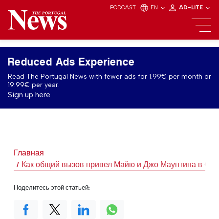
PODCAST
EN
AD-LITE
Reduced Ads Experience
Read The Portugal News with fewer ads for 1.99€ per month or
19.99€ per year.
Sign up here
Главная
Как общий вызов привел Майю и Джо Маунтина в Сахару
Поделитесь этой статьей: