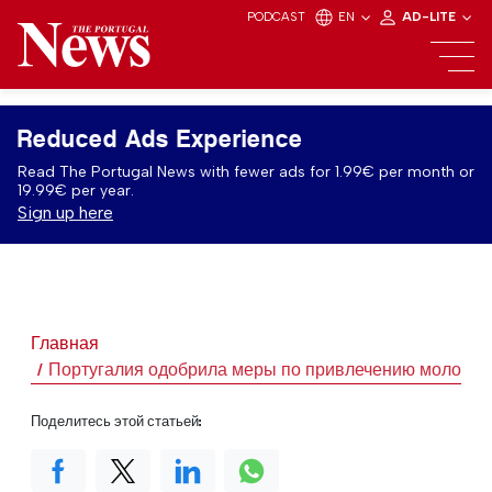
PODCAST
EN
AD-LITE
Reduced Ads Experience
Read The Portugal News with fewer ads for 1.99€ per month or
19.99€ per year.
Sign up here
Главная
Португалия одобрила меры по привлечению молоде
Поделитесь этой статьей: