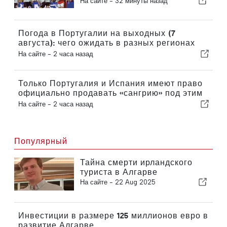
На сайте -
32 минуты назад
уже практически обеспечив
себе выход в следующий
раунд
Погода в Португалии на выходных (7
августа): чего ожидать в разных регионах
страны в эти выходные
На сайте -
2 часа назад
Только Португалия и Испания имеют право
официально продавать «сангрию» под этим
названием
На сайте -
2 часа назад
Популярный
Тайна смерти ирландского
туриста в Алгарве
На сайте -
22 Aug 2025
Инвестиции в размере 125 миллионов евро в
развитие Алгарве