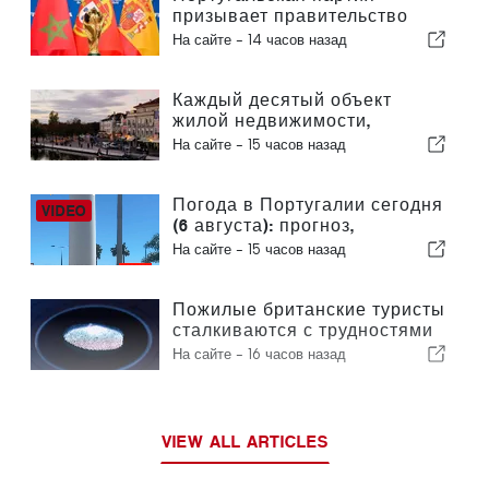
призывает правительство
пересмотреть решение о
На сайте -
14 часов назад
проведении Марокко
Чемпионата мира по футболу
2030 года в связи с кризисом
Каждый десятый объект
вокруг Сеуты
жилой недвижимости,
выставленный на продажу в
На сайте -
15 часов назад
Португалии, продается менее
чем за неделю
Погода в Португалии сегодня
(6 августа): прогноз,
температура и что ожидать
На сайте -
15 часов назад
Пожилые британские туристы
сталкиваются с трудностями
в связи с введением в
На сайте -
16 часов назад
Европейском союзе новых
процедур проверки
отпечатков пальцев
VIEW ALL ARTICLES