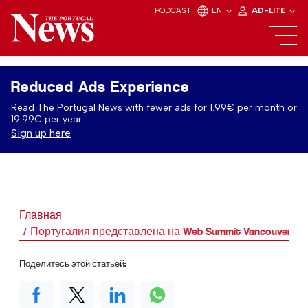
PODCAST
EN
AD-LITE
Reduced Ads Experience
Read The Portugal News with fewer ads for 1.99€ per month or
19.99€ per year.
Sign up here
Главная
Португалия представлена на Web Summit Vancouver 20
Поделитесь этой статьей: