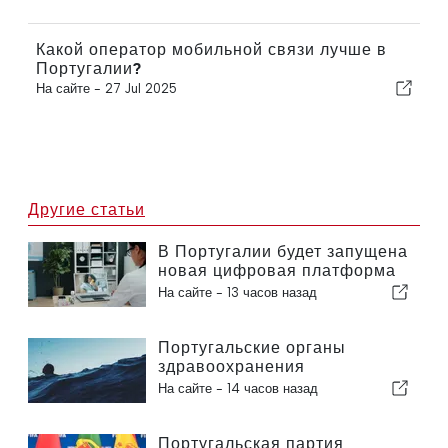
Какой оператор мобильной связи лучше в
Португалии?
На сайте -
27 Jul 2025
Другие статьи
В Португалии будет запущена
новая цифровая платформа
в сфере здравоохранения
На сайте -
13 часов назад
Португальские органы
здравоохранения
предупреждают об опасности
На сайте -
14 часов назад
утопления
Португальская партия