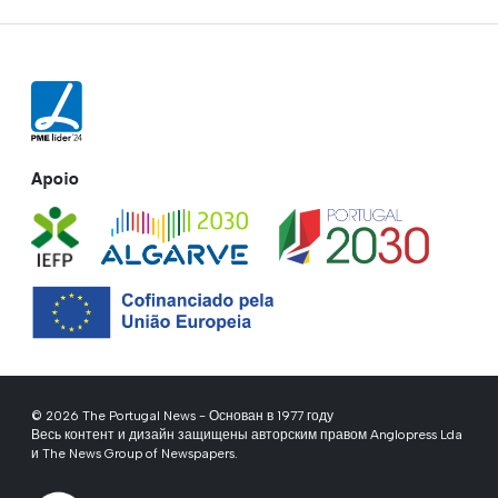
Apoio
© 2026 The Portugal News - Основан в 1977 году
Весь контент и дизайн защищены авторским правом Anglopress Lda
и The News Group of Newspapers.