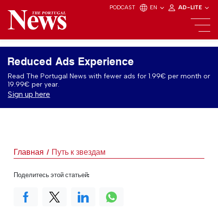
PODCAST
EN
AD-LITE
Reduced Ads Experience
Read The Portugal News with fewer ads for 1.99€ per month or
19.99€ per year.
Sign up here
Главная
Путь к звездам
Поделитесь этой статьей: