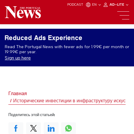
PODCAST
EN
AD-LITE
Reduced Ads Experience
Read The Portugal News with fewer ads for 1.99€ per month or
19.99€ per year.
Sign up here
Главная
Исторические инвестиции в инфраструктуру искусств
Поделитесь этой статьей: