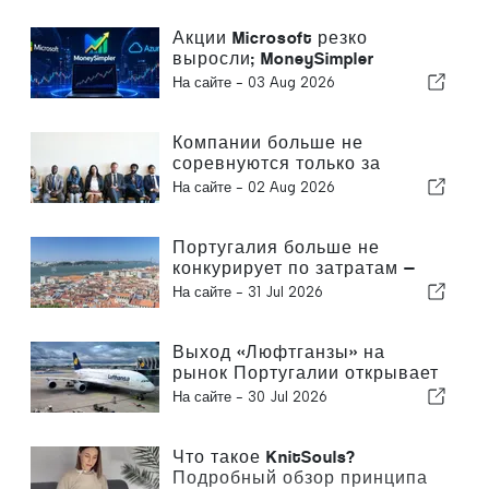
проживания
Акции Microsoft резко
выросли; MoneySimpler
помогает инвесторам
На сайте -
03 Aug 2026
формировать пассивный
доход с помощью
автоматической торговли на
Компании больше не
базе ИИ
соревнуются только за
клиентов — они соревнуются
На сайте -
02 Aug 2026
за талантливых сотрудников
Португалия больше не
конкурирует по затратам —
она конкурирует по
На сайте -
31 Jul 2026
экосистемам
Выход «Люфтганзы» на
рынок Португалии открывает
новые возможности
На сайте -
30 Jul 2026
Что такое KnitSouls?
Подробный обзор принципа