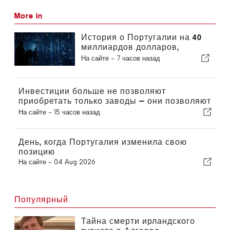
More in
История о Португалии на 40
миллиардов долларов,
которую упускают из виду
На сайте -
7 часов назад
большинство инвесторов
Инвестиции больше не позволяют
приобретать только заводы — они позволяют
приобретать знания
На сайте -
15 часов назад
День, когда Португалия изменила свою
позицию
На сайте -
04 Aug 2026
Популярный
Тайна смерти ирландского