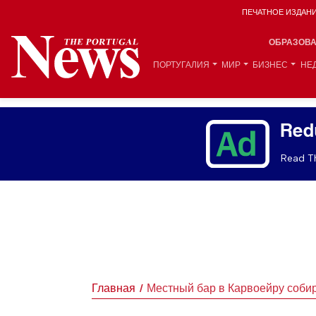
ПЕЧАТНОЕ ИЗДАН
ОБРАЗОВ
ПОРТУГАЛИЯ
МИР
БИЗНЕС
НЕ
Red
Read Th
Главная
Местный бар в Карвоейру собир