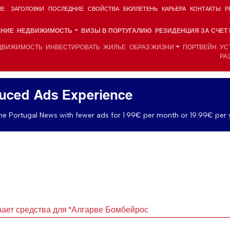
ИЕ
ЗАГОЛОВКИ
ПОСЛЕДНИЕ
СВОЙСТВА
БЮЛЛЕТЕНЬ
КАРЬЕРА
КОНТАКТЫ
Р
АНИЕ
НЕДВИЖИМОСТЬ
ВИЗЫ В ПОРТУГАЛИЮ
РЕЗИДЕНЦИЯ ЗА СЧЕТ
ДВИЖИМОСТЬ
ИНВЕСТИРОВАТЬ
ЖИЛЬЕ
ОБРАЗ ЖИЗНИ
ПОРТВЕЙН
УС
РА
uced Ads Experience
e Portugal News with fewer ads for 1.99€ per month or 19.99€ per 
ает средства для "Алгарве Бомбейрос