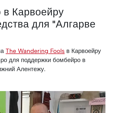
 в Карвоейру
едства для "Алгарве
на
The Wandering Fools
в Карвоейру
вро для поддержки бомбейро в
ижний Алентежу.