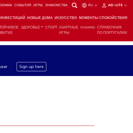
ЕКЛАМА
СОБЫТИЯ
ИГРЫ
ЗНАКОМСТВА
RU
AD-LITE
 ИНВЕСТИЦИЙ
НОВЫЕ ДОМА
ИСКУССТВО
МОМЕНТЫ СПОКОЙСТВИЯ
ТОЙЧИВОЕ
ЗДОРОВЬЕ
СПОРТ
АЗАРТНЫЕ
IGAMING
СПРАВОЧНИК
ЗВИТИЕ
ИГРЫ
ПО ПОРТУГАЛИИ
year.
Sign up here