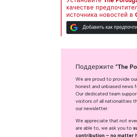
Установите The Portuga
качестве предпочтите
источника новостей в 
Добавить как предпочт
Поддержите "The Po
We are proud to provide ou
honest and unbiased news for
Our dedicated team support
visitors of all nationalitie
our newsletter.
We appreciate that not ever
are able to, we ask you to
s
contribution – no matter 