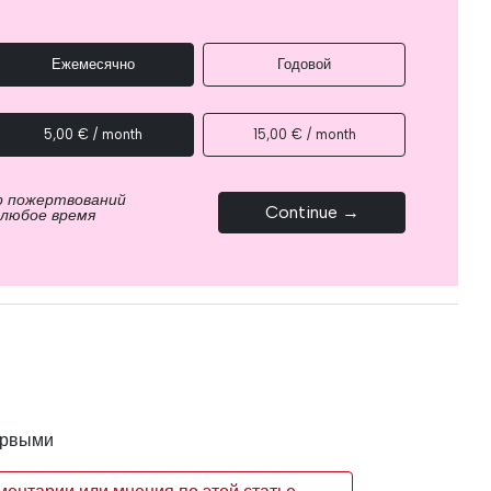
Ежемесячно
Годовой
5,00 € / month
15,00 € / month
р пожертвований
Continue →
 любое время
ервыми