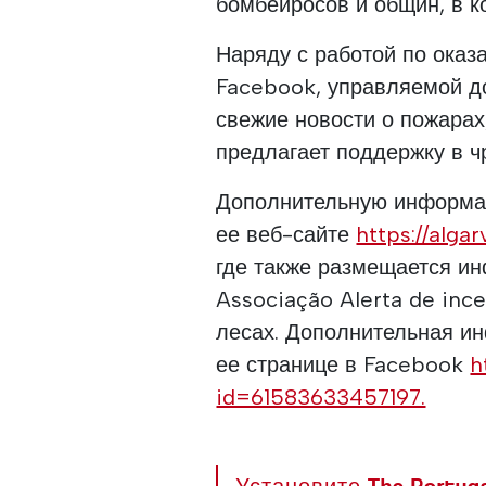
бомбейросов и общин, в к
Наряду с работой по оказ
Facebook, управляемой д
свежие новости о пожарах
предлагает поддержку в ч
Дополнительную информац
ее веб-сайте
https://algar
где также размещается и
Associação Alerta de ince
лесах. Дополнительная и
ее странице в Facebook
h
id=61583633457197.