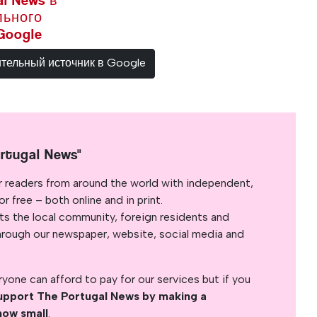
l News в
льного
Google
ительный источник в Google
rtugal News"
r readers from around the world with independent,
 free – both online and in print.
s the local community, foreign residents and
s through our newspaper, website, social media and
yone can afford to pay for our services but if you
upport The Portugal News by making a
how small
.