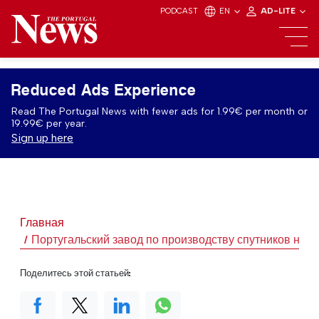
PODCAST
EN
AD-LITE
Reduced Ads Experience
Read The Portugal News with fewer ads for 1.99€ per month or
19.99€ per year.
Sign up here
Главная
Португальский завод по производству спутников начн
Поделитесь этой статьей: