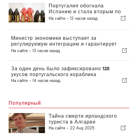
Португалия обогнала
Испанию и стала вторым по
величине производителем
На сайте -
12 часов назад
обуви в Европе
Министр экономики выступает за
регулируемую интеграцию и гарантирует
иммигрантам ускоренную процедуру
На сайте -
13 часов назад
оформления
За один день было зафиксировано 120
укусов португальского кораблика
На сайте -
14 часов назад
Популярный
Тайна смерти ирландского
туриста в Алгарве
На сайте -
22 Aug 2025