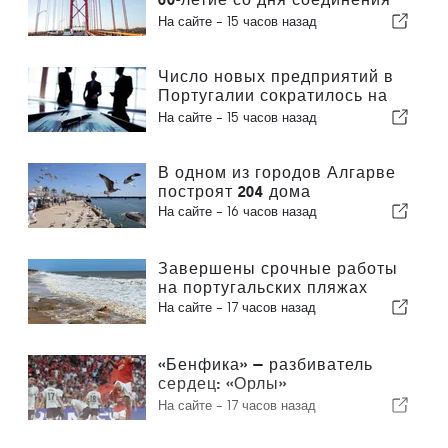
Лиссабона и Альмады
На сайте -
15 часов назад
Число новых предприятий в
Португалии сократилось на
4,2 %
На сайте -
15 часов назад
В одном из городов Алгарве
построят 204 дома
На сайте -
16 часов назад
Завершены срочные работы
на португальских пляжах
На сайте -
17 часов назад
«Бенфика» — разбиватель
сердец: «Орлы»
отправляются в Эдинбург,
На сайте -
17 часов назад
уже практически обеспечив
себе выход в следующий