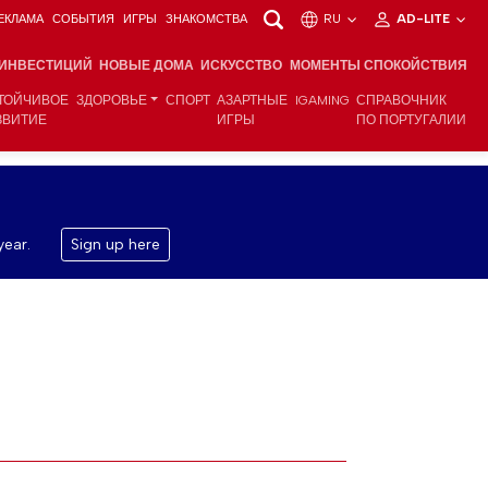
ЕКЛАМА
СОБЫТИЯ
ИГРЫ
ЗНАКОМСТВА
RU
AD-LITE
 ИНВЕСТИЦИЙ
НОВЫЕ ДОМА
ИСКУССТВО
МОМЕНТЫ СПОКОЙСТВИЯ
ТОЙЧИВОЕ
ЗДОРОВЬЕ
СПОРТ
АЗАРТНЫЕ
IGAMING
СПРАВОЧНИК
ЗВИТИЕ
ИГРЫ
ПО ПОРТУГАЛИИ
year.
Sign up here