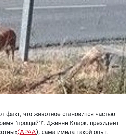
от факт, что животное становится частью
ремя "прощай"!". Дженни Кларк, президент
вотных
(APAA
), сама имела такой опыт.