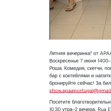
Летняя вечеринка" от APA
Воскресенье 7 июня 1400-
Роша. Комедия, скетчи, п
бар с коктейлями и напитк
бронируйте сейчас! За би
show.apaaportugal@gmail
Посетите благотворительн
10.30 утра-2 вечера, Rua E