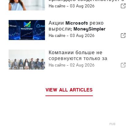
превращении Алгарве в
На сайте -
03 Aug 2026
место для круглогодичного
проживания
Акции Microsoft резко
выросли; MoneySimpler
помогает инвесторам
На сайте -
03 Aug 2026
формировать пассивный
доход с помощью
автоматической торговли на
Компании больше не
базе ИИ
соревнуются только за
клиентов — они соревнуются
На сайте -
02 Aug 2026
за талантливых сотрудников
VIEW ALL ARTICLES