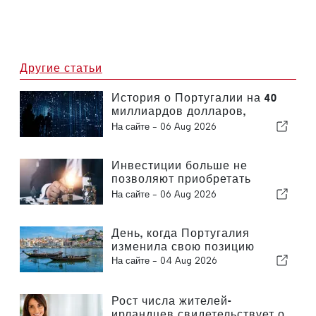
Другие статьи
История о Португалии на 40
миллиардов долларов,
которую упускают из виду
На сайте -
06 Aug 2026
большинство инвесторов
Инвестиции больше не
позволяют приобретать
только заводы — они
На сайте -
06 Aug 2026
позволяют приобретать
знания
День, когда Португалия
изменила свою позицию
На сайте -
04 Aug 2026
Рост числа жителей-
ирландцев свидетельствует о