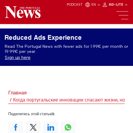
PODCAST
EN
AD-LITE
Reduced Ads Experience
Read The Portugal News with fewer ads for 1.99€ per month or
19.99€ per year.
Sign up here
Главная
Когда португальские инновации спасают жизни, но ник
Поделитесь этой статьей: