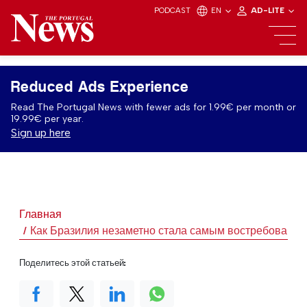
PODCAST
EN
AD-LITE
Reduced Ads Experience
Read The Portugal News with fewer ads for 1.99€ per month or
19.99€ per year.
Sign up here
Главная
Как Бразилия незаметно стала самым востребованны
Поделитесь этой статьей: