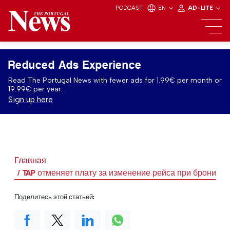
PODCAST
EN
AD-LITE
Reduced Ads Experience
Read The Portugal News with fewer ads for 1.99€ per month or
19.99€ per year.
Sign up here
Главная
TAP отменяет плату за изменение рейса при брониро
Поделитесь этой статьей: