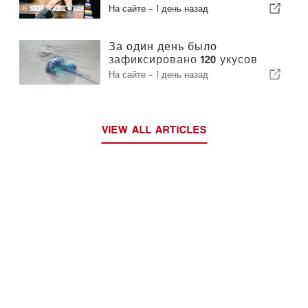
интеграцию и гарантирует
На сайте -
1 день назад
иммигрантам ускоренную
процедуру оформления
За один день было
зафиксировано 120 укусов
португальского кораблика
На сайте -
1 день назад
VIEW ALL ARTICLES