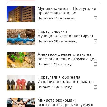
Муниципалитет в Португалии
предоставит жилье
гражданам
На сайте -
17 часов назад
Португальский
муниципалитет инвестирует
более 190 000 евро в систему
На сайте -
20 часов назад
водоснабжения
Алентежу делает ставку на
восстановление окружающей
среды за счет европейских
На сайте -
21 час назад
средств
Португалия обогнала
Испанию и стала вторым по
величине производителем
На сайте -
1 день назад
обуви в Европе
Министр экономики
выступает за регулируемую