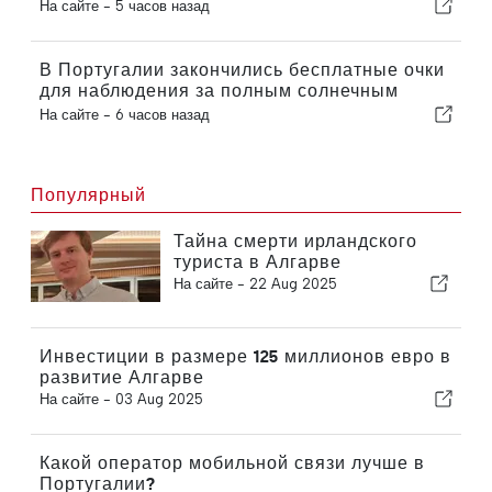
подготовки кадров для авиационной
На сайте -
5 часов назад
отрасли в Португалии
В Португалии закончились бесплатные очки
для наблюдения за полным солнечным
затмением
На сайте -
6 часов назад
Популярный
Тайна смерти ирландского
туриста в Алгарве
На сайте -
22 Aug 2025
Инвестиции в размере 125 миллионов евро в
развитие Алгарве
На сайте -
03 Aug 2025
Какой оператор мобильной связи лучше в
Португалии?