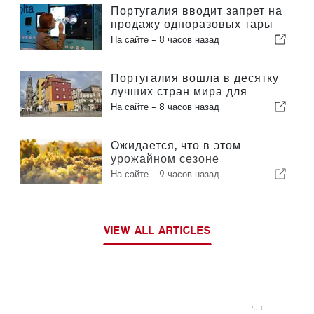
Португалия вводит запрет на
продажу одноразовых тары
для напитков без маркировки
На сайте -
8 часов назад
«Volta»
Португалия вошла в десятку
лучших стран мира для
экспатов
На сайте -
8 часов назад
Ожидается, что в этом
урожайном сезоне
производство вина в
На сайте -
9 часов назад
Португалии вырастет на 12 %
VIEW ALL ARTICLES