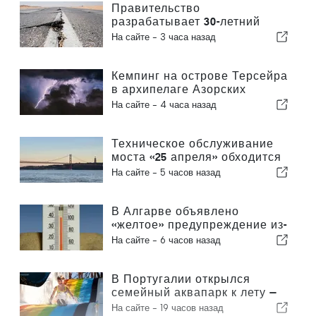
Правительство
разрабатывает 30-летний
национальный план по
На сайте -
3 часа назад
повышению устойчивости
Португалии к сильным
землетрясениям
Кемпинг на острове Терсейра
в архипелаге Азорских
островов был эвакуирован
На сайте -
4 часа назад
из-за шторма
Техническое обслуживание
моста «25 апреля» обходится
в среднем примерно в 1,6 млн
На сайте -
5 часов назад
евро в год
В Алгарве объявлено
«желтое» предупреждение из-
за высоких температур
На сайте -
6 часов назад
В Португалии открылся
семейный аквапарк к лету —
билеты стоят 2 евро
На сайте -
19 часов назад