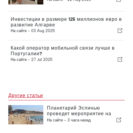
Инвестиции в размере 125 миллионов евро в
развитие Алгарве
На сайте -
03 Aug 2025
Какой оператор мобильной связи лучше в
Португалии?
На сайте -
27 Jul 2025
Другие статьи
Планетарий Эспинью
проведет мероприятие на
пляже Прайя-да-Байя во
На сайте -
3 часа назад
время солнечного затмения в
Португалии