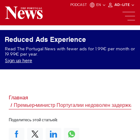
PODCAST
EN
AD-LITE
Reduced Ads Experience
Read The Portugal News with fewer ads for 1.99€ per month or
19.99€ per year.
Sign up here
Главная
Премьер-министр Португалии недоволен задержками
Поделитесь этой статьей: