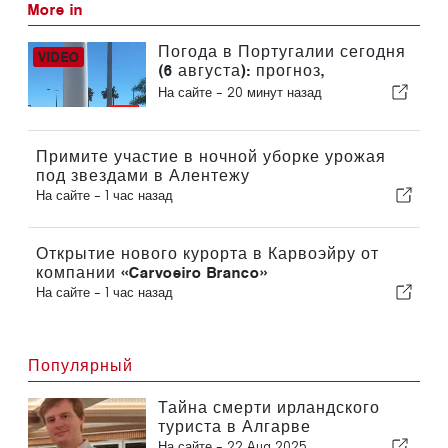
More in
Погода в Португалии сегодня
(6 августа): прогноз,
температура и что ожидать
На сайте -
20 минут назад
Примите участие в ночной уборке урожая
под звездами в Алентежу
На сайте -
1 час назад
Открытие нового курорта в Карвоэйру от
компании «Carvoeiro Branco»
На сайте -
1 час назад
Популярный
Тайна смерти ирландского
туриста в Алгарве
На сайте -
22 Aug 2025