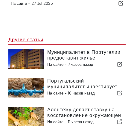
На сайте -
27 Jul 2025
Другие статьи
Муниципалитет в Португалии
предоставит жилье
гражданам
На сайте -
7 часов назад
Португальский
муниципалитет инвестирует
более 190 000 евро в систему
На сайте -
10 часов назад
водоснабжения
Алентежу делает ставку на
восстановление окружающей
среды за счет европейских
На сайте -
11 часов назад
средств