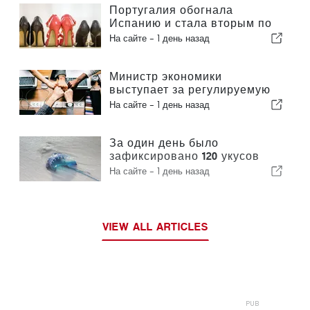
Португалия обогнала
Испанию и стала вторым по
величине производителем
На сайте -
1 день назад
обуви в Европе
Министр экономики
выступает за регулируемую
интеграцию и гарантирует
На сайте -
1 день назад
иммигрантам ускоренную
процедуру оформления
За один день было
зафиксировано 120 укусов
португальского кораблика
На сайте -
1 день назад
VIEW ALL ARTICLES