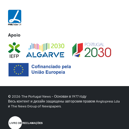
Apoio
© 2026 The Portugal News - Основан в 1977 году
Весь контент и дизайн защищены авторским правом Anglopress Lda
и The News Group of Newspapers.