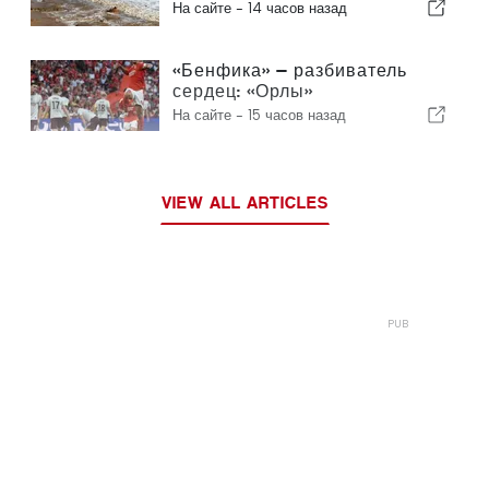
На сайте -
14 часов назад
«Бенфика» — разбиватель
сердец: «Орлы»
отправляются в Эдинбург,
На сайте -
15 часов назад
уже практически обеспечив
себе выход в следующий
раунд
VIEW ALL ARTICLES