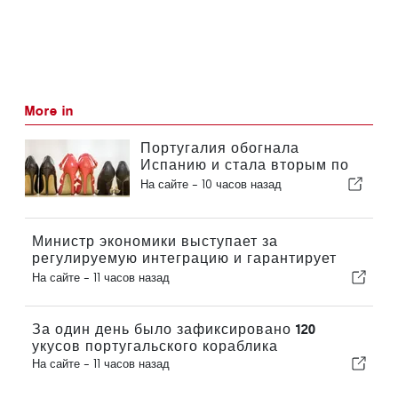
More in
Португалия обогнала
Испанию и стала вторым по
величине производителем
На сайте -
10 часов назад
обуви в Европе
Министр экономики выступает за
регулируемую интеграцию и гарантирует
иммигрантам ускоренную процедуру
На сайте -
11 часов назад
оформления
За один день было зафиксировано 120
укусов португальского кораблика
На сайте -
11 часов назад