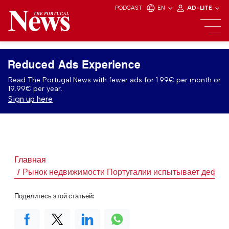
PODCAST
EN
AD-LITE
Reduced Ads Experience
Read The Portugal News with fewer ads for 1.99€ per month or
19.99€ per year.
Sign up here
Главная
Рынок недвижимости Португалии испытывает дефиц
Поделитесь этой статьей: