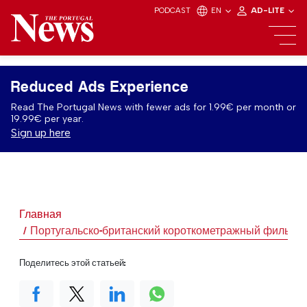
PODCAST
EN
AD-LITE
Reduced Ads Experience
Read The Portugal News with fewer ads for 1.99€ per month or
19.99€ per year.
Sign up here
Главная
Португальско-британский короткометражный фильм "
Поделитесь этой статьей: