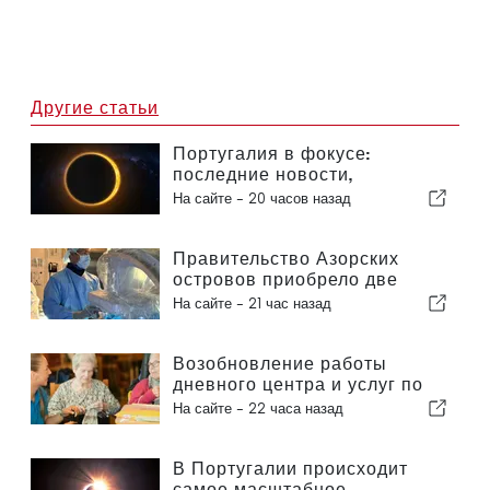
Другие статьи
Португалия в фокусе:
последние новости,
актуальные события из мира
На сайте -
20 часов назад
путешествий и главные
новости, которые попали в
заголовки
Правительство Азорских
островов приобрело две
новые системы для
На сайте -
21 час назад
роботизированной хирургии
Возобновление работы
дневного центра и услуг по
оказанию помощи на дому в
На сайте -
22 часа назад
муниципалитете Португалии
В Португалии происходит
самое масштабное