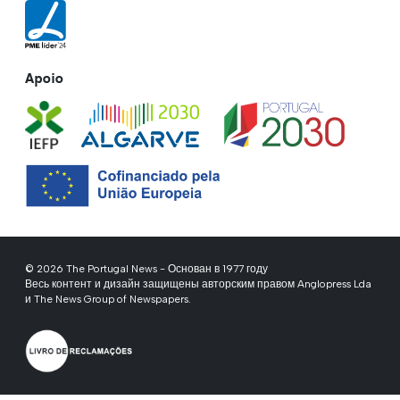
Apoio
© 2026 The Portugal News - Основан в 1977 году
Весь контент и дизайн защищены авторским правом Anglopress Lda
и The News Group of Newspapers.