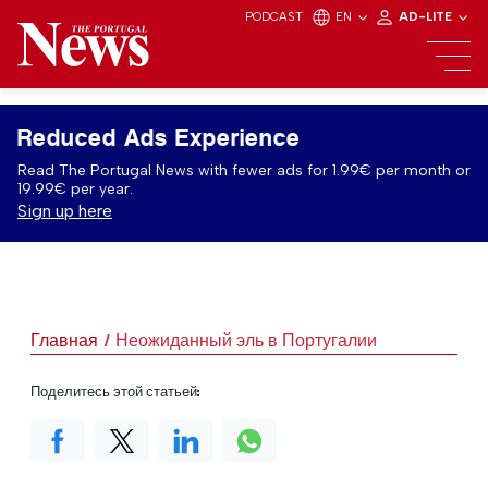
PODCAST
EN
AD-LITE
Reduced Ads Experience
Read The Portugal News with fewer ads for 1.99€ per month or
19.99€ per year.
Sign up here
Главная
Неожиданный эль в Португалии
Поделитесь этой статьей: