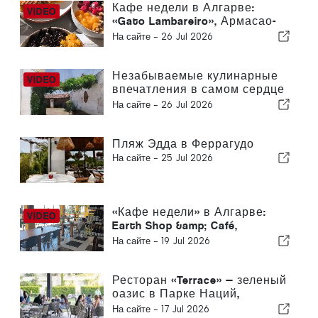
Кафе недели в Алгарве:
«Gato Lambareiro», Армасао-
де-Пера
На сайте -
26 Jul 2026
Незабываемые кулинарные
впечатления в самом сердце
Алентежу
На сайте -
26 Jul 2026
Пляж Эдда в Феррагудо
На сайте -
25 Jul 2026
«Кафе недели» в Алгарве:
Earth Shop &amp; Café,
Карвоэйру
На сайте -
19 Jul 2026
Ресторан «Terrace» — зеленый
оазис в Парке Наций,
Лиссабон
На сайте -
17 Jul 2026