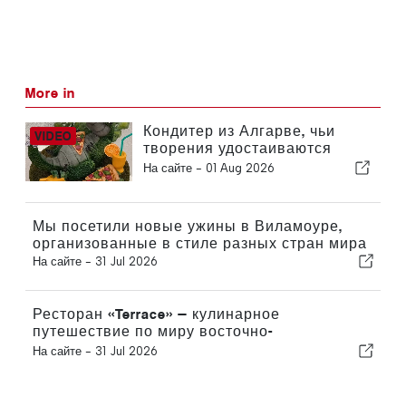
More in
Кондитер из Алгарве, чьи
творения удостаиваются
международных наград
На сайте -
01 Aug 2026
Мы посетили новые ужины в Виламоуре,
организованные в стиле разных стран мира
На сайте -
31 Jul 2026
Ресторан «Terrace» — кулинарное
путешествие по миру восточно-
средиземноморской фьюжн-кухни
На сайте -
31 Jul 2026