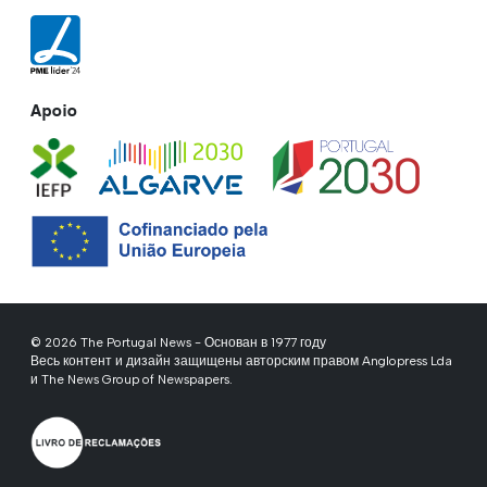
Apoio
© 2026 The Portugal News - Основан в 1977 году
Весь контент и дизайн защищены авторским правом Anglopress Lda
и The News Group of Newspapers.