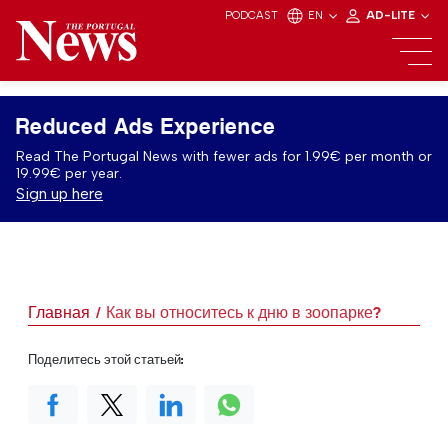
PODCAST
EN
AD-LITE
Reduced Ads Experience
Read The Portugal News with fewer ads for 1.99€ per month or
19.99€ per year.
Sign up here
Главная
Как вы относитесь к дню в зоопарке?
Поделитесь этой статьей: