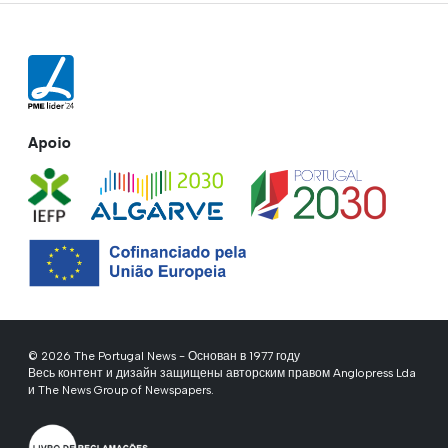
Apoio
© 2026 The Portugal News - Основан в 1977 году
Весь контент и дизайн защищены авторским правом Anglopress Lda
и The News Group of Newspapers.