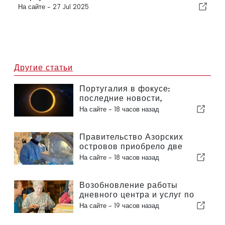
На сайте -
27 Jul 2025
Другие статьи
Португалия в фокусе:
последние новости,
актуальные события из мира
На сайте -
18 часов назад
путешествий и главные
новости, которые попали в
заголовки
Правительство Азорских
островов приобрело две
новые системы для
На сайте -
18 часов назад
роботизированной хирургии
Возобновление работы
дневного центра и услуг по
оказанию помощи на дому в
На сайте -
19 часов назад
муниципалитете Португалии