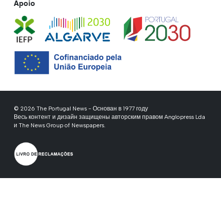
Apoio
© 2026 The Portugal News - Основан в 1977 году
Весь контент и дизайн защищены авторским правом Anglopress Lda
и The News Group of Newspapers.