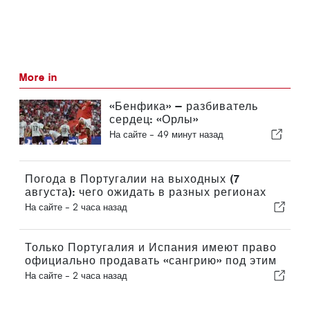
More in
«Бенфика» — разбиватель
сердец: «Орлы»
отправляются в Эдинбург,
На сайте -
49 минут назад
уже практически обеспечив
себе выход в следующий
раунд
Погода в Португалии на выходных (7
августа): чего ожидать в разных регионах
страны в эти выходные
На сайте -
2 часа назад
Только Португалия и Испания имеют право
официально продавать «сангрию» под этим
названием
На сайте -
2 часа назад