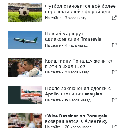
Футбол становится всё более
перспективной сферой для
инвестиций по всей Европе
На сайте -
3 часа назад
Новый маршрут
авиакомпании Transavia
между Португалией и
На сайте -
4 часа назад
Бельгией
Криштиану Роналду женится
в эти выходные?
На сайте -
5 часов назад
После заключения сделки с
Apollo компания easyJet
приближается к Sun
На сайте -
19 часов назад
«Wine Destination Portugal»
возвращается в Алентежу
На сайте -
20 часов назад