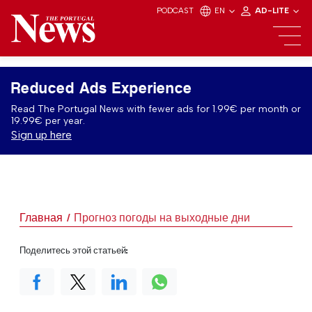
PODCAST
EN
AD-LITE
Reduced Ads Experience
Read The Portugal News with fewer ads for 1.99€ per month or
19.99€ per year.
Sign up here
Главная
Прогноз погоды на выходные дни
Поделитесь этой статьей: