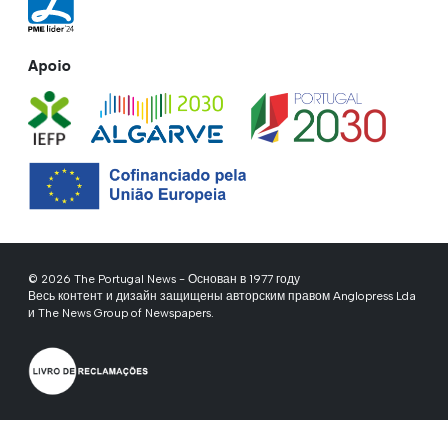
Apoio
© 2026 The Portugal News - Основан в 1977 году
Весь контент и дизайн защищены авторским правом Anglopress Lda
и The News Group of Newspapers.