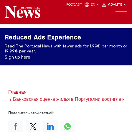
PODCAST
EN
AD-LITE
Reduced Ads Experience
Read The Portugal News with fewer ads for 1.99€ per month or
19.99€ per year.
Sign up here
Главная
Банковская оценка жилья в Португалии достигла нов
Поделитесь этой статьей: