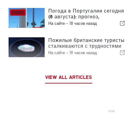
чем за неделю
Погода в Португалии сегодня
(6 августа): прогноз,
температура и что ожидать
На сайте -
18 часов назад
Пожилые британские туристы
сталкиваются с трудностями
в связи с введением в
На сайте -
18 часов назад
Европейском союзе новых
процедур проверки
отпечатков пальцев
VIEW ALL ARTICLES