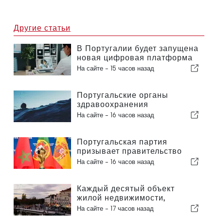
Другие статьи
В Португалии будет запущена
новая цифровая платформа
в сфере здравоохранения
На сайте -
15 часов назад
Португальские органы
здравоохранения
предупреждают об опасности
На сайте -
16 часов назад
утопления
Португальская партия
призывает правительство
пересмотреть решение о
На сайте -
16 часов назад
проведении Марокко
Чемпионата мира по футболу
2030 года в связи с кризисом
Каждый десятый объект
вокруг Сеуты
жилой недвижимости,
выставленный на продажу в
На сайте -
17 часов назад
Португалии, продается менее