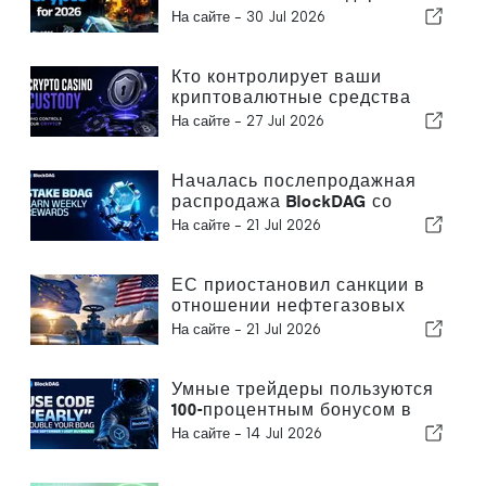
роста: BlockDAG, Kaspa,
На сайте -
30 Jul 2026
Monero и Litecoin
Кто контролирует ваши
криптовалютные средства
после их поступления в
На сайте -
27 Jul 2026
онлайн-казино?
Началась послепродажная
распродажа BlockDAG со
скидкой 22% на LIVE SWAP, в то
На сайте -
21 Jul 2026
время как Hyperliquid
демонстрирует снижение, а
рост цены Cardano
ЕС приостановил санкции в
замедляется
отношении нефтегазовых
компаний. Как можно
На сайте -
21 Jul 2026
зарабатывать 7 000 долларов
в день на доходах от
энергетики с помощью
Умные трейдеры пользуются
майнинга EX DeFi?
100-процентным бонусом в
виде дополнительных монет
На сайте -
14 Jul 2026
от BlockDAG, в то время как
криптовалюта DeXe