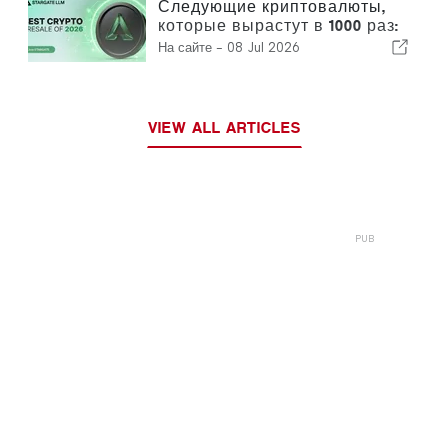
подскочила на 22,61 %, а курс
Следующие криптовалюты,
XRP испытывает трудности
которые вырастут в 1000 раз:
Bitcoin Cash, Hedera, Litecoin и
На сайте -
08 Jul 2026
предпродажа Stargate LLM,
разработанная для ИИ-
агентов
VIEW ALL ARTICLES