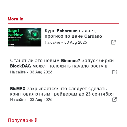
More in
Курс Ethereum падает,
прогноз по цене Cardano
становится медвежьим, но
На сайте -
03 Aug 2026
предпродажа ZKP достигла
2,23 млн долларов, поскольку
трейдеры гонятся за 100-
Станет ли это новым Binance? Запуск биржи
кратным потенциалом!
BlockDAG может положить начало росту в
6000 раз — подробнее о ценах на Chainlink и
На сайте -
03 Aug 2026
ADA
BitMEX закрывается: что следует сделать
криптовалютным трейдерам до 23 сентября
На сайте -
03 Aug 2026
Популярный