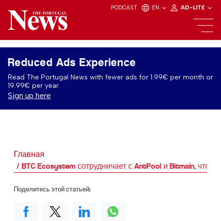
PODCAST
EN
AD-LITE
Reduced Ads Experience
Read The Portugal News with fewer ads for 1.99€ per month or
19.99€ per year.
Sign up here
Главная
BTC Ecosystem сотрудничает с AntPool и Bitmain, что
Поделитесь этой статьей: