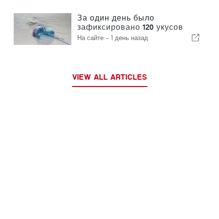
процедуру оформления
За один день было
зафиксировано 120 укусов
португальского кораблика
На сайте -
1 день назад
VIEW ALL ARTICLES