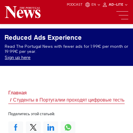
PODCAST
EN
AD-LITE
Reduced Ads Experience
Read The Portugal News with fewer ads for 1.99€ per month or
19.99€ per year.
Sign up here
Главная
Студенты в Португалии проходят цифровые тесты
Поделитесь этой статьей: