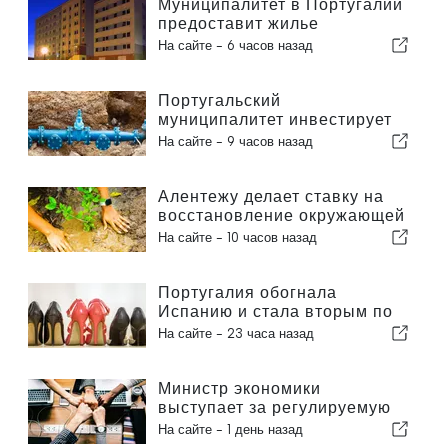
Муниципалитет в Португалии
предоставит жилье
гражданам
На сайте -
6 часов назад
Португальский
муниципалитет инвестирует
более 190 000 евро в систему
На сайте -
9 часов назад
водоснабжения
Алентежу делает ставку на
восстановление окружающей
среды за счет европейских
На сайте -
10 часов назад
средств
Португалия обогнала
Испанию и стала вторым по
величине производителем
На сайте -
23 часа назад
обуви в Европе
Министр экономики
выступает за регулируемую
интеграцию и гарантирует
На сайте -
1 день назад
иммигрантам ускоренную