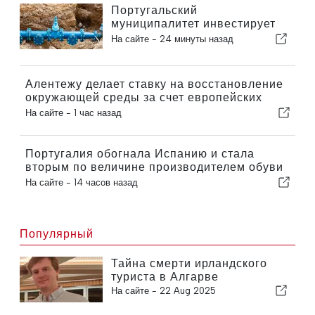
Португальский
муниципалитет инвестирует
более 190 000 евро в систему
На сайте -
24 минуты назад
водоснабжения
Алентежу делает ставку на восстановление
окружающей среды за счет европейских
средств
На сайте -
1 час назад
Португалия обогнала Испанию и стала
вторым по величине производителем обуви
в Европе
На сайте -
14 часов назад
Популярный
Тайна смерти ирландского
туриста в Алгарве
На сайте -
22 Aug 2025