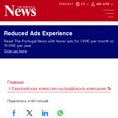
PODCAST
EN
AD-LITE
Reduced Ads Experience
Read The Portugal News with fewer ads for 1.99€ per month or
19.99€ per year.
Sign up here
Главная
Европейская комиссия оштрафовала компанию Temu 
Поделитесь этой статьей: