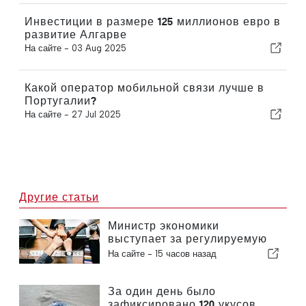
Инвестиции в размере 125 миллионов евро в
развитие Алгарве
На сайте -
03 Aug 2025
Какой оператор мобильной связи лучше в
Португалии?
На сайте -
27 Jul 2025
Другие статьи
Министр экономики
выступает за регулируемую
интеграцию и гарантирует
На сайте -
15 часов назад
иммигрантам ускоренную
процедуру оформления
За один день было
зафиксировано 120 укусов