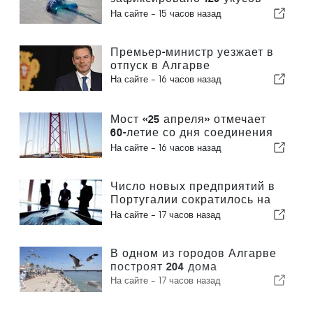
португальского кораблика
На сайте -
15 часов назад
Премьер-министр уезжает в
отпуск в Алгарве
На сайте -
16 часов назад
Мост «25 апреля» отмечает
60-летие со дня соединения
Лиссабона и Альмады
На сайте -
16 часов назад
Число новых предприятий в
Португалии сократилось на
4,2 %
На сайте -
17 часов назад
В одном из городов Алгарве
построят 204 дома
На сайте -
17 часов назад