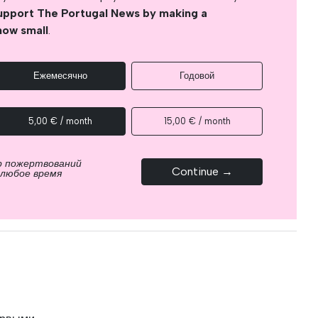
upport The Portugal News by making a
how small
.
Ежемесячно
Годовой
5,00 € / month
15,00 € / month
р пожертвований
Continue →
 любое время