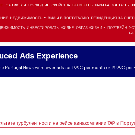
ИЕ
ЗАГОЛОВКИ
ПОСЛЕДНИЕ
СВОЙСТВА
БЮЛЛЕТЕНЬ
КАРЬЕРА
КОНТАКТЫ
Р
АНИЕ
НЕДВИЖИМОСТЬ
ВИЗЫ В ПОРТУГАЛИЮ
РЕЗИДЕНЦИЯ ЗА СЧЕТ
ДВИЖИМОСТЬ
ИНВЕСТИРОВАТЬ
ЖИЛЬЕ
ОБРАЗ ЖИЗНИ
ПОРТВЕЙН
УС
РА
uced Ads Experience
e Portugal News with fewer ads for 1.99€ per month or 19.99€ per 
ультате турбулентности на рейсе авиакомпании TAP в Порт