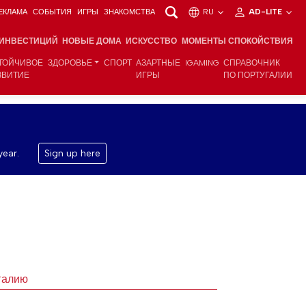
ЕКЛАМА
СОБЫТИЯ
ИГРЫ
ЗНАКОМСТВА
RU
AD-LITE
 ИНВЕСТИЦИЙ
НОВЫЕ ДОМА
ИСКУССТВО
МОМЕНТЫ СПОКОЙСТВИЯ
ТОЙЧИВОЕ
ЗДОРОВЬЕ
СПОРТ
АЗАРТНЫЕ
IGAMING
СПРАВОЧНИК
ЗВИТИЕ
ИГРЫ
ПО ПОРТУГАЛИИ
year.
Sign up here
угалию