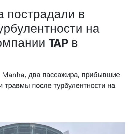
а пострадали в
турбулентности на
омпании TAP в
a Manhã, два пассажира, прибывшие
и травмы после турбулентности на