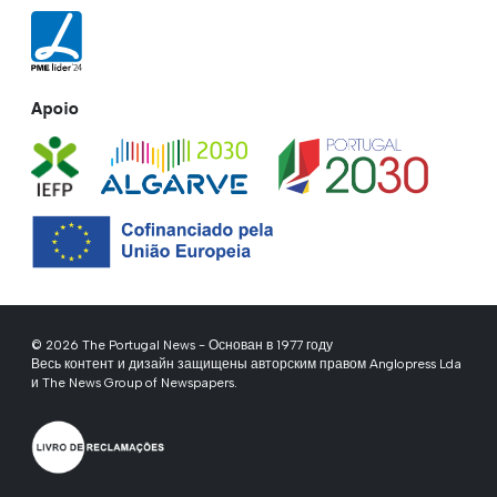
Apoio
© 2026 The Portugal News - Основан в 1977 году
Весь контент и дизайн защищены авторским правом Anglopress Lda
и The News Group of Newspapers.