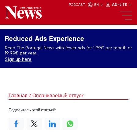
PODCAST
EN
AD-LITE
Reduced Ads Experience
Read The Portugal News with fewer ads for 1.99€ per month or
19.99€ per year.
Sign up here
Главная
Оплачиваемый отпуск
Поделитесь этой статьей: