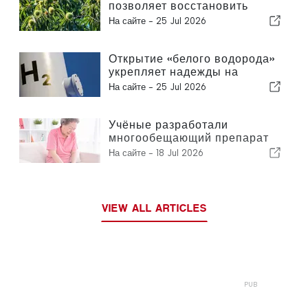
позволяет восстановить
популяцию знаменитого
На сайте -
25 Jul 2026
каштана
Открытие «белого водорода»
укрепляет надежды на
развитие экологически
На сайте -
25 Jul 2026
чистой энергетики
Учёные разработали
многообещающий препарат
для инъекций при артрите
На сайте -
18 Jul 2026
VIEW ALL ARTICLES