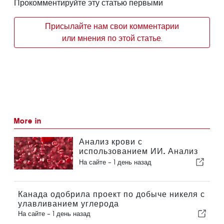
Прокомментируйте эту статью первыми
Присылайте нам свои комментарии
или мнения по этой статье.
More in
Анализ крови с
использованием ИИ. Анализ
крови с использованием ИИ
На сайте -
1 день назад
позволяет выявить рак
печени на более ранней
стадии
Канада одобрила проект по добыче никеля с
улавливанием углерода
На сайте -
1 день назад