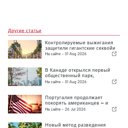
Другие статьи
Контролируемые выжигания
защитили гигантские секвойи
На сайте -
01 Aug 2026
В Канаде открылся первый
общественный парк,
адаптированный для людей с
На сайте -
01 Aug 2026
деменцией
Португалия продолжает
покорять американцев — и
дело не только в солнце
На сайте -
26 Jul 2026
Новый метод разведения