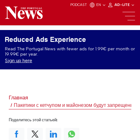
PODCAST
EN
AD-LITE
Reduced Ads Experience
Read The Portugal News with fewer ads for 1.99€ per month or
19.99€ per year.
Sign up here
Главная
Пакетики с кетчупом и майонезом будут запрещены в
Поделитесь этой статьей: