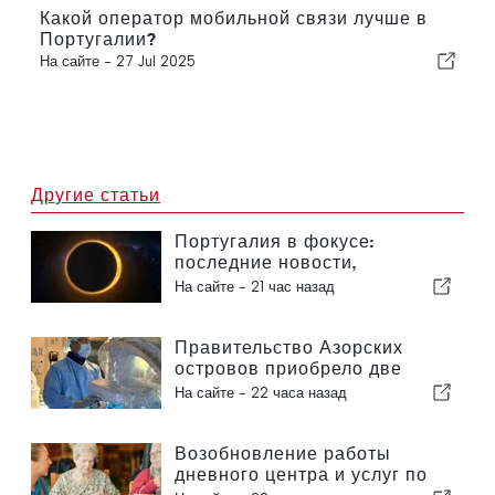
Какой оператор мобильной связи лучше в
Португалии?
На сайте -
27 Jul 2025
Другие статьи
Португалия в фокусе:
последние новости,
актуальные события из мира
На сайте -
21 час назад
путешествий и главные
новости, которые попали в
заголовки
Правительство Азорских
островов приобрело две
новые системы для
На сайте -
22 часа назад
роботизированной хирургии
Возобновление работы
дневного центра и услуг по