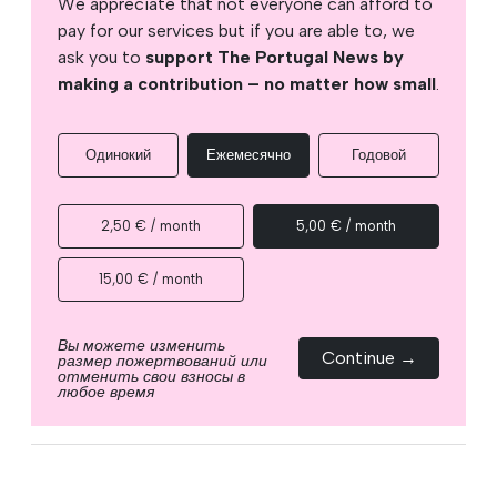
We appreciate that not everyone can afford to
pay for our services but if you are able to, we
ask you to
support The Portugal News by
making a contribution – no matter how small
.
Одинокий
Ежемесячно
Годовой
2,50 € / month
5,00 € / month
15,00 € / month
Вы можете изменить
Continue →
размер пожертвований или
отменить свои взносы в
любое время