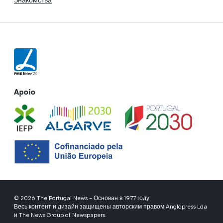
Apoio
© 2026 The Portugal News - Основан в 1977 году
Весь контент и дизайн защищены авторским правом Anglopress Lda
и The News Group of Newspapers.