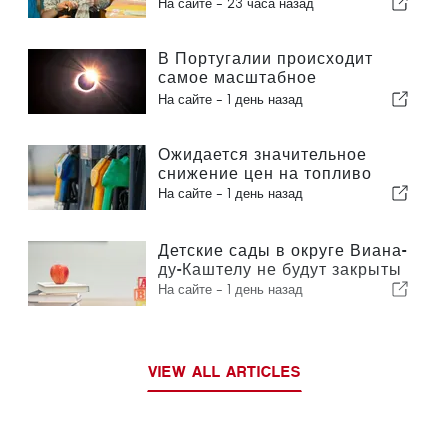
оказанию помощи на дому в
На сайте -
23 часа назад
муниципалитете Португалии
В Португалии происходит
самое масштабное
солнечное затмение столетия
На сайте -
1 день назад
Ожидается значительное
снижение цен на топливо
На сайте -
1 день назад
Детские сады в округе Виана-
ду-Каштелу не будут закрыты
На сайте -
1 день назад
VIEW ALL ARTICLES