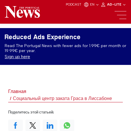
PODCAST
EN
AD-LITE
Reduced Ads Experience
Read The Portugal News with fewer ads for 1.99€ per month or
19.99€ per year.
Sign up here
Главная
Социальный центр заката Граса в Лиссабоне
Поделитесь этой статьей: