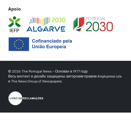
Apoio
© 2026 The Portugal News - Основан в 1977 году
Весь контент и дизайн защищены авторским правом Anglopress Lda
и The News Group of Newspapers.