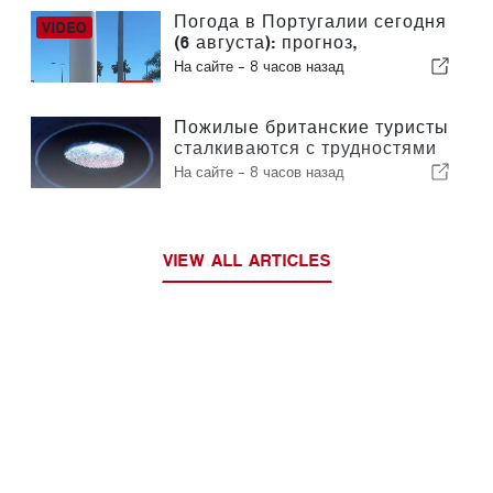
Погода в Португалии сегодня
(6 августа): прогноз,
температура и что ожидать
На сайте -
8 часов назад
Пожилые британские туристы
сталкиваются с трудностями
в связи с введением в
На сайте -
8 часов назад
Европейском союзе новых
процедур проверки
отпечатков пальцев
VIEW ALL ARTICLES