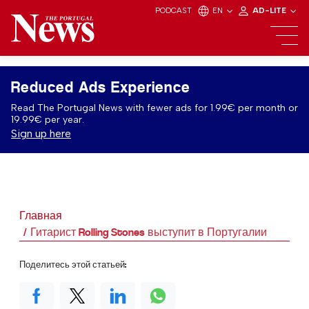
PODCAST
EN
AD-LITE
Reduced Ads Experience
Read The Portugal News with fewer ads for 1.99€ per month or
19.99€ per year.
Sign up here
Главная
Гитарист Rolling Stones выступит в Португалии
Поделитесь этой статьей: