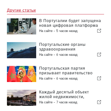
Другие статьи
В Португалии будет запущена
новая цифровая платформа
в сфере здравоохранения
На сайте -
5 часов назад
Португальские органы
здравоохранения
предупреждают об опасности
На сайте -
6 часов назад
утопления
Португальская партия
призывает правительство
пересмотреть решение о
На сайте -
6 часов назад
проведении Марокко
Чемпионата мира по футболу
2030 года в связи с кризисом
Каждый десятый объект
вокруг Сеуты
жилой недвижимости,
выставленный на продажу в
На сайте -
7 часов назад
Португалии, продается менее
чем за неделю