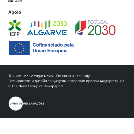
Apoio
© 2026 The Portugal News - Основан в 1977 году
Весь контент и дизайн защищены авторским правом Anglopress Lda
и The News Group of Newspapers.