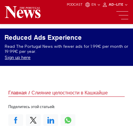
PODCAST
EN
AD-LITE
Reduced Ads Experience
Read The Portugal News with fewer ads for 1.99€ per month or
19.99€ per year.
Sign up here
Главная
Слияние целостности в Кашкайше
Поделитесь этой статьей: