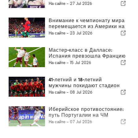
наиболее готовым к новому
На сайте -
27 Jul 2026
сезону?
Внимание к чемпионату мира
перемещается из Америки на
Пиренейский полуостров
На сайте -
23 Jul 2026
Мастер-класс в Далласе:
Испания превзошла Францию
и вышла в финал чемпионата
На сайте -
15 Jul 2026
мира
41-летний и 18-летний
мужчины покидают стадион
AT&amp;T в Далласе
На сайте -
08 Jul 2026
Иберийское противостояние:
путь Португалии на ЧМ
прервала Испания
На сайте -
07 Jul 2026