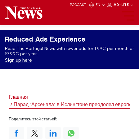
PODCAST
EN
AD-LITE
Reduced Ads Experience
Read The Portugal News with fewer ads for 1.99€ per month or
19.99€ per year.
Sign up here
Главная
Парад "Арсенала" в Ислингтоне преодолел европейск
Поделитесь этой статьей: