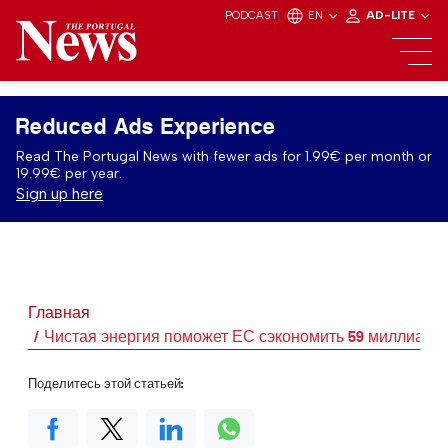
PODCAST
EN
AD-LITE
Reduced Ads Experience
Read The Portugal News with fewer ads for 1.99€ per month or
19.99€ per year.
Sign up here
Главная
Чистая энергия поможет ЕС сэкономить 59 миллиардо
Поделитесь этой статьей: