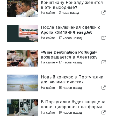
Криштиану Роналду женится
в эти выходные?
На сайте -
3 часа назад
После заключения сделки с
Apollo компания easyJet
приближается к Sun
На сайте -
17 часов назад
«Wine Destination Portugal»
возвращается в Алентежу
На сайте -
17 часов назад
Новый конкурс в Португалии
для «климатических
беженцев»
На сайте -
18 часов назад
В Португалии будет запущена
новая цифровая платформа
в сфере здравоохранения
На сайте -
19 часов назад