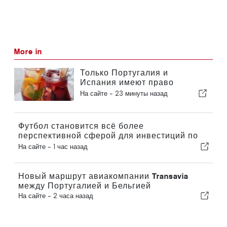
More in
Только Португалия и
Испания имеют право
официально продавать
На сайте -
23 минуты назад
«сангрию» под этим
названием
Футбол становится всё более
перспективной сферой для инвестиций по
всей Европе
На сайте -
1 час назад
Новый маршрут авиакомпании Transavia
между Португалией и Бельгией
На сайте -
2 часа назад