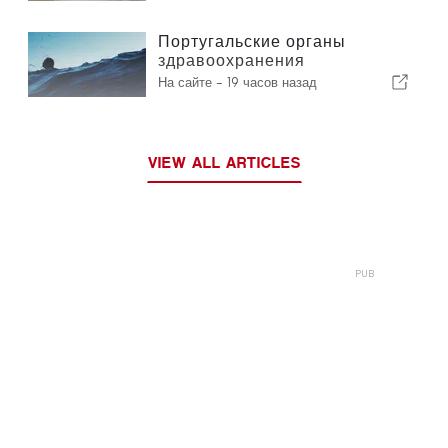
Португальские органы
здравоохранения
предупреждают об опасности
На сайте -
19 часов назад
утопления
VIEW ALL ARTICLES