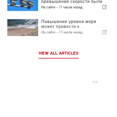
превышение скорости были
оштрафованы 3,6 миллиона
На сайте -
17 часов назад
водителей
Повышение уровня моря
может привести к
исчезновению 40 процентов
На сайте -
17 часов назад
пляжей Португалии
VIEW ALL ARTICLES