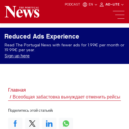
PODCAST
EN
AD-LITE
Reduced Ads Experience
Read The Portugal News with fewer ads for 1.99€ per month or
19.99€ per year.
Sign up here
Главная
Всеобщая забастовка вынуждает отменить рейсы в П
Поделитесь этой статьей: