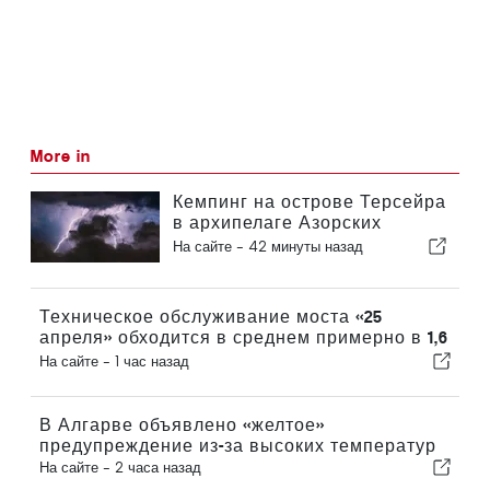
More in
Кемпинг на острове Терсейра
в архипелаге Азорских
островов был эвакуирован
На сайте -
42 минуты назад
из-за шторма
Техническое обслуживание моста «25
апреля» обходится в среднем примерно в 1,6
млн евро в год
На сайте -
1 час назад
В Алгарве объявлено «желтое»
предупреждение из-за высоких температур
На сайте -
2 часа назад