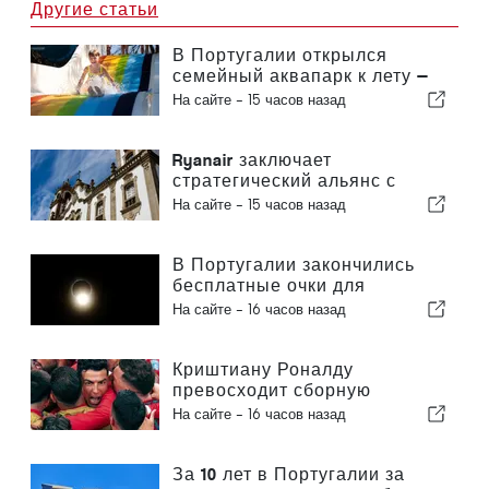
Другие статьи
В Португалии открылся
семейный аквапарк к лету —
билеты стоят 2 евро
На сайте -
15 часов назад
Ryanair заключает
стратегический альянс с
Институтом Пиаже в Визеу с
На сайте -
15 часов назад
целью подготовки кадров для
авиационной отрасли в
Португалии
В Португалии закончились
бесплатные очки для
наблюдения за полным
На сайте -
16 часов назад
солнечным затмением
Криштиану Роналду
превосходит сборную
Португалии по коммерческой
На сайте -
16 часов назад
ценности
За 10 лет в Португалии за