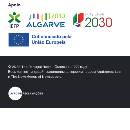
Apoio
© 2026 The Portugal News - Основан в 1977 году
Весь контент и дизайн защищены авторским правом Anglopress Lda
и The News Group of Newspapers.