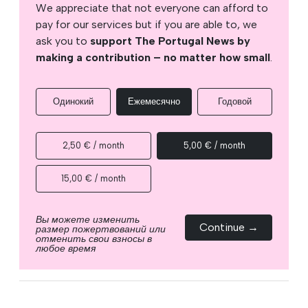
We appreciate that not everyone can afford to
pay for our services but if you are able to, we
ask you to
support The Portugal News by
making a contribution – no matter how small
.
Одинокий
Ежемесячно
Годовой
2,50 € / month
5,00 € / month
15,00 € / month
Вы можете изменить
Continue →
размер пожертвований или
отменить свои взносы в
любое время