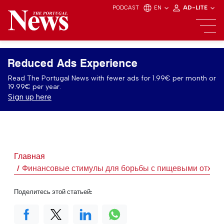
PODCAST
EN
AD-LITE
Reduced Ads Experience
Read The Portugal News with fewer ads for 1.99€ per month or
19.99€ per year.
Sign up here
Главная
Финансовые стимулы для борьбы с пищевыми отход
Поделитесь этой статьей: