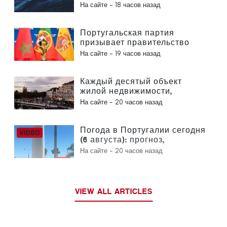
предупреждают об опасности
На сайте -
18 часов назад
утопления
Португальская партия
призывает правительство
пересмотреть решение о
На сайте -
19 часов назад
проведении Марокко
Чемпионата мира по футболу
2030 года в связи с кризисом
Каждый десятый объект
вокруг Сеуты
жилой недвижимости,
выставленный на продажу в
На сайте -
20 часов назад
Португалии, продается менее
чем за неделю
Погода в Португалии сегодня
(6 августа): прогноз,
температура и что ожидать
На сайте -
20 часов назад
VIEW ALL ARTICLES