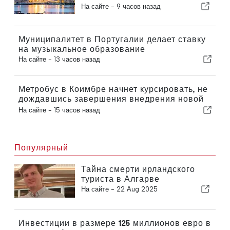
сократилась на 15,6 процента
На сайте -
9 часов назад
Муниципалитет в Португалии делает ставку
на музыкальное образование
На сайте -
13 часов назад
Метробус в Коимбре начнет курсировать, не
дождавшись завершения внедрения новой
функции
На сайте -
15 часов назад
Популярный
Тайна смерти ирландского
туриста в Алгарве
На сайте -
22 Aug 2025
Инвестиции в размере 125 миллионов евро в