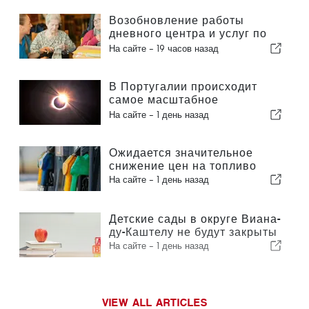
Возобновление работы
дневного центра и услуг по
оказанию помощи на дому в
На сайте -
19 часов назад
муниципалитете Португалии
В Португалии происходит
самое масштабное
солнечное затмение столетия
На сайте -
1 день назад
Ожидается значительное
снижение цен на топливо
На сайте -
1 день назад
Детские сады в округе Виана-
ду-Каштелу не будут закрыты
На сайте -
1 день назад
VIEW ALL ARTICLES