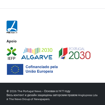
Apoio
© 2026 The Portugal News - Основан в 1977 году
Весь контент и дизайн защищены авторским правом Anglopress Lda
и The News Group of Newspapers.