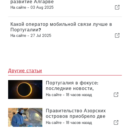
развитие Алгарве
На сайте -
03 Aug 2025
Какой оператор мобильной связи лучше в
Португалии?
На сайте -
27 Jul 2025
Другие статьи
Португалия в фокусе:
последние новости,
актуальные события из мира
На сайте -
18 часов назад
путешествий и главные
новости, которые попали в
заголовки
Правительство Азорских
островов приобрело две
новые системы для
На сайте -
18 часов назад
роботизированной хирургии