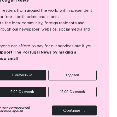
r readers from around the world with independent,
 free – both online and in print.
s the local community, foreign residents and
s through our newspaper, website, social media and
yone can afford to pay for our services but if you
upport The Portugal News by making a
how small
.
Ежемесячно
Годовой
5,00 € / month
15,00 € / month
р пожертвований
Continue →
 любое время