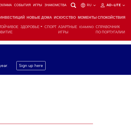
ЕКЛАМА
СОБЫТИЯ
ИГРЫ
ЗНАКОМСТВА
RU
AD-LITE
 ИНВЕСТИЦИЙ
НОВЫЕ ДОМА
ИСКУССТВО
МОМЕНТЫ СПОКОЙСТВИЯ
ТОЙЧИВОЕ
ЗДОРОВЬЕ
СПОРТ
АЗАРТНЫЕ
IGAMING
СПРАВОЧНИК
ЗВИТИЕ
ИГРЫ
ПО ПОРТУГАЛИИ
year.
Sign up here