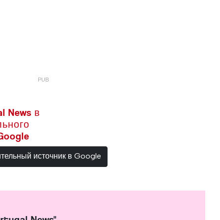
l News в
льного
Google
ительный источник в Google
rtugal News"