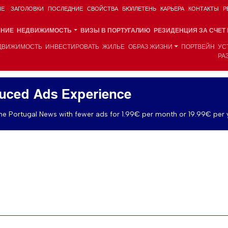
ИЕ
ЗАГОЛОВКИ
ПОСЛЕДНИЕ
СВОЙСТВА
БЮЛЛЕТЕНЬ
КАРЬЕРА
КОНТАКТЫ
Р
АНИЕ
НЕДВИЖИМОСТЬ
ВИЗЫ В ПОРТУГАЛИЮ
РЕЗИДЕНЦИЯ ЗА СЧЕТ
ДВИЖИМОСТЬ
ИНВЕСТИРОВАТЬ
ЖИЛЬЕ
ОБРАЗ ЖИЗНИ
ПОРТВЕЙН
УС
РА
uced Ads Experience
e Portugal News with fewer ads for 1.99€ per month or 19.99€ per 