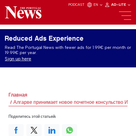
PODCAST
EN
AD-LITE
Reduced Ads Experience
Read The Portugal News with fewer ads for 1.99€ per month or
19.99€ per year.
Sign up here
Главная
Алгарве принимает новое почетное консульство Ирл
Поделитесь этой статьей: