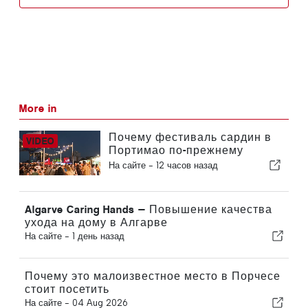
More in
Почему фестиваль сардин в
Портимао по-прежнему
остается одним из самых
На сайте -
12 часов назад
популярных событий в
Алгарве
Algarve Caring Hands — Повышение качества
ухода на дому в Алгарве
На сайте -
1 день назад
Почему это малоизвестное место в Порчесе
стоит посетить
На сайте -
04 Aug 2026