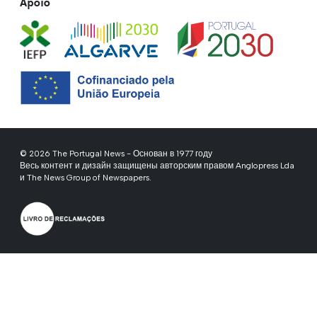
Apoio
© 2026 The Portugal News - Основан в 1977 году
Весь контент и дизайн защищены авторским правом Anglopress Lda
и The News Group of Newspapers.