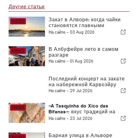
Другие статьи
Закат в Алворе: когда чайки
становятся главными
героями
На сайте -
03 Aug 2026
В Албуфейре лето в самом
разгаре
На сайте -
01 Aug 2026
Последний концерт на закате
на набережной Карвоэйру
На сайте -
29 Jul 2026
«A Tasquinha do Xico das
Bifanas»: вкус традиций на
рынке в Армасао-де-Пера
На сайте -
23 Jul 2026
Барная улица в Альворе