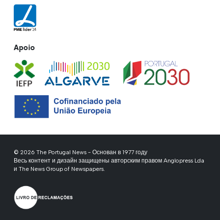
Apoio
© 2026 The Portugal News - Основан в 1977 году
Весь контент и дизайн защищены авторским правом Anglopress Lda
и The News Group of Newspapers.