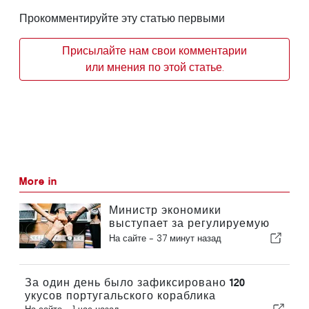
Прокомментируйте эту статью первыми
Присылайте нам свои комментарии
или мнения по этой статье.
More in
Министр экономики
выступает за регулируемую
интеграцию и гарантирует
На сайте -
37 минут назад
иммигрантам ускоренную
процедуру оформления
За один день было зафиксировано 120
укусов португальского кораблика