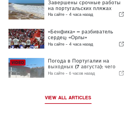
Завершены срочные работы
на португальских пляжах
На сайте -
4 часа назад
«Бенфика» — разбиватель
сердец: «Орлы»
отправляются в Эдинбург,
На сайте -
4 часа назад
уже практически обеспечив
себе выход в следующий
раунд
Погода в Португалии на
выходных (7 августа): чего
ожидать в разных регионах
На сайте -
6 часов назад
страны в эти выходные
VIEW ALL ARTICLES