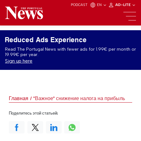
PODCAST
EN
AD-LITE
Reduced Ads Experience
Read The Portugal News with fewer ads for 1.99€ per month or
19.99€ per year.
Sign up here
Главная
"Важное" снижение налога на прибыль
Поделитесь этой статьей: