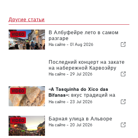
Другие статьи
В Албуфейре лето в самом
разгаре
На сайте -
01 Aug 2026
Последний концерт на закате
на набережной Карвоэйру
На сайте -
29 Jul 2026
«A Tasquinha do Xico das
Bifanas»: вкус традиций на
рынке в Армасао-де-Пера
На сайте -
23 Jul 2026
Барная улица в Альворе
На сайте -
20 Jul 2026