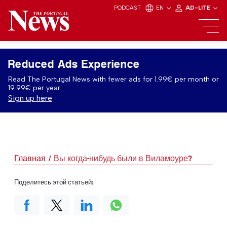
PODCAST
EN
AD-LITE
Reduced Ads Experience
Read The Portugal News with fewer ads for 1.99€ per month or
19.99€ per year.
Sign up here
Главная
Вы когда-нибудь были в Виламоуре?
Поделитесь этой статьей: