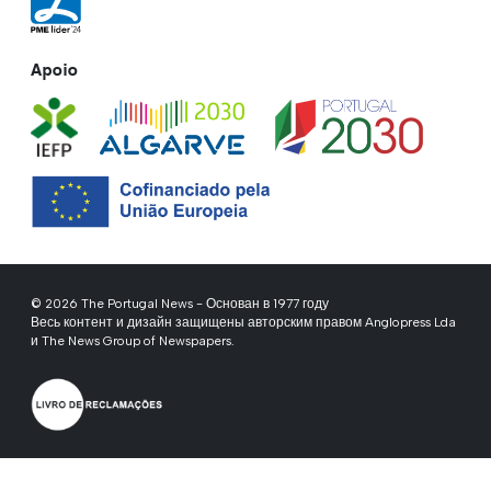
Apoio
© 2026 The Portugal News - Основан в 1977 году
Весь контент и дизайн защищены авторским правом Anglopress Lda
и The News Group of Newspapers.