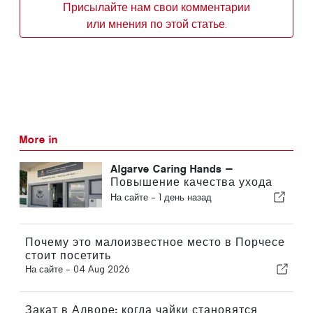
Присылайте нам свои комментарии
или мнения по этой статье.
More in
Algarve Caring Hands —
Повышение качества ухода
на дому в Алгарве
На сайте -
1 день назад
Почему это малоизвестное место в Порчесе
стоит посетить
На сайте -
04 Aug 2026
Закат в Алворе: когда чайки становятся