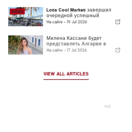
Lota Cool Market завершил
очередной успешный
фестиваль в Портимао
На сайте -
19 Jul 2026
Милена Кассани будет
представлять Алгарве в
финале конкурса «Мисс
На сайте -
17 Jul 2026
Португалия»
VIEW ALL ARTICLES