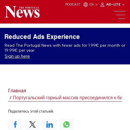
PODCAST
EN
AD-LITE
Reduced Ads Experience
Read The Portugal News with fewer ads for 1.99€ per month or
19.99€ per year.
Sign up here
Главная
Португальский горный массив присоединился к би
Поделитесь этой статьей: