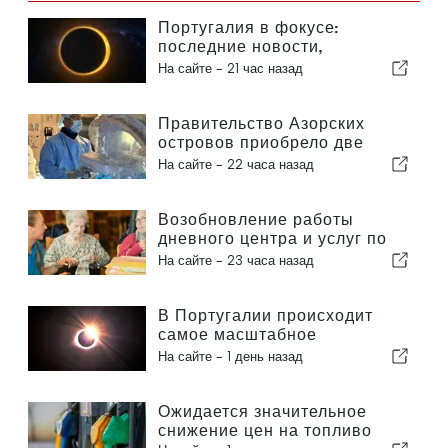
Португалия в фокусе:
последние новости,
актуальные события из мира
На сайте -
21 час назад
путешествий и главные
новости, которые попали в
заголовки
Правительство Азорских
островов приобрело две
новые системы для
На сайте -
22 часа назад
роботизированной хирургии
Возобновление работы
дневного центра и услуг по
оказанию помощи на дому в
На сайте -
23 часа назад
муниципалитете Португалии
В Португалии происходит
самое масштабное
солнечное затмение столетия
На сайте -
1 день назад
Ожидается значительное
снижение цен на топливо