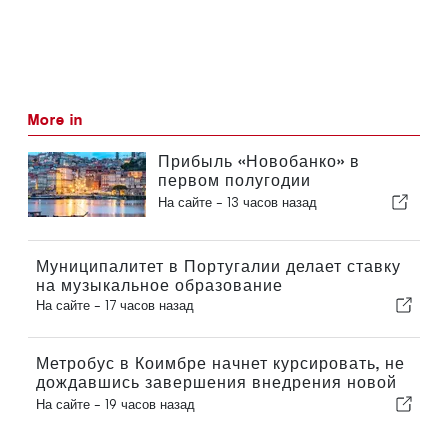
More in
Прибыль «Новобанко» в
первом полугодии
сократилась на 15,6 процента
На сайте -
13 часов назад
Муниципалитет в Португалии делает ставку
на музыкальное образование
На сайте -
17 часов назад
Метробус в Коимбре начнет курсировать, не
дождавшись завершения внедрения новой
функции
На сайте -
19 часов назад