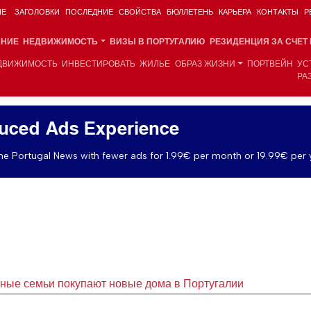
ИЕ
ЗАГОЛОВКИ
ПОСЛЕДНИЕ
СВОЙСТВА
БЮЛЛЕТЕНЬ
КАРЬЕРА
КОНТАКТЫ
Р
АНИЕ
НЕДВИЖИМОСТЬ
ВИЗЫ В ПОРТУГАЛИЮ
РЕЗИДЕНЦИЯ ЗА СЧЕТ
ДВИЖИМОСТЬ
ИНВЕСТИРОВАТЬ
ЖИЛЬЕ
ОБРАЗ ЖИЗНИ
ПОРТВЕЙН
УС
РА
uced Ads Experience
e Portugal News with fewer ads for 1.99€ per month or 19.99€ per 
нные семьи покупают новые дома в Португалии