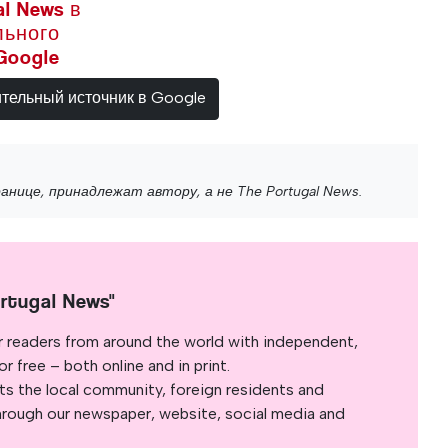
l News в
льного
Google
ительный источник в Google
нице, принадлежат автору, а не The Portugal News.
rtugal News"
r readers from around the world with independent,
 free – both online and in print.
s the local community, foreign residents and
s through our newspaper, website, social media and