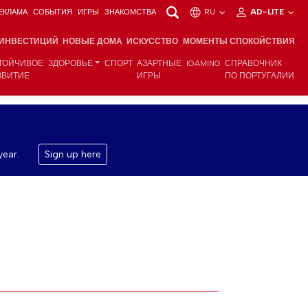
ЕКЛАМА
СОБЫТИЯ
ИГРЫ
ЗНАКОМСТВА
RU
AD-LITE
 ИНВЕСТИЦИЙ
НОВЫЕ ДОМА
ИСКУССТВО
МОМЕНТЫ СПОКОЙСТВИЯ
ТОЙЧИВОЕ
ЗДОРОВЬЕ
СПОРТ
АЗАРТНЫЕ
IGAMING
СПРАВОЧНИК
ЗВИТИЕ
ИГРЫ
ПО ПОРТУГАЛИИ
year.
Sign up here