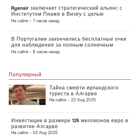
Ryanair заключает стратегический альянс с
Институтом Пиаже в Визеу с целью
подготовки кадров для авиационной
На сайте -
7 часов назад
отрасли в Португалии
В Португалии закончились бесплатные очки
для наблюдения за полным солнечным
затмением
На сайте -
8 часов назад
Популярный
Тайна смерти ирландского
туриста в Алгарве
На сайте -
22 Aug 2025
Инвестиции в размере 125 миллионов евро в
развитие Алгарве
На сайте -
03 Aug 2025