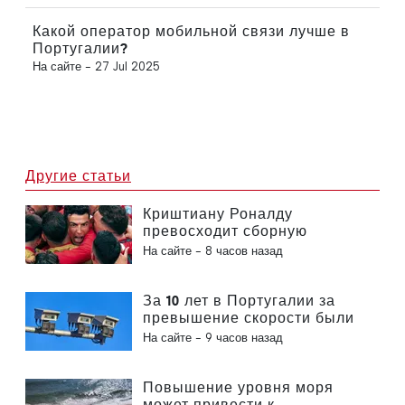
Какой оператор мобильной связи лучше в
Португалии?
На сайте -
27 Jul 2025
Другие статьи
Криштиану Роналду
превосходит сборную
Португалии по коммерческой
На сайте -
8 часов назад
ценности
За 10 лет в Португалии за
превышение скорости были
оштрафованы 3,6 миллиона
На сайте -
9 часов назад
водителей
Повышение уровня моря
может привести к