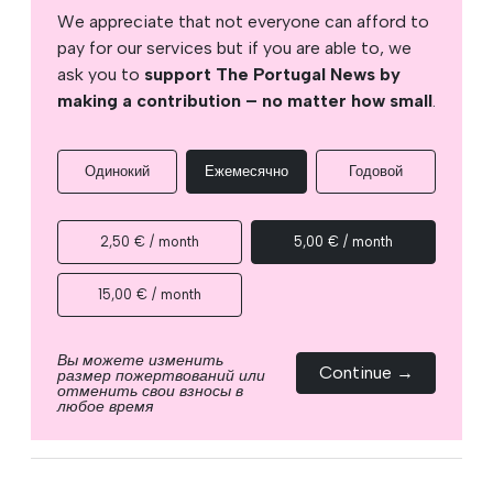
We appreciate that not everyone can afford to
pay for our services but if you are able to, we
ask you to
support The Portugal News by
making a contribution – no matter how small
.
Одинокий
Ежемесячно
Годовой
2,50 € / month
5,00 € / month
15,00 € / month
Вы можете изменить
Continue →
размер пожертвований или
отменить свои взносы в
любое время