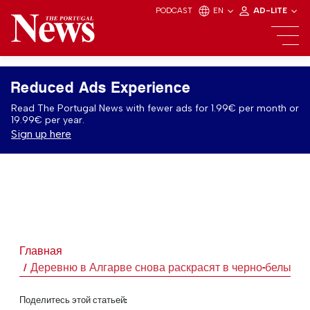
PODCAST
EN
AD-LITE
Reduced Ads Experience
Read The Portugal News with fewer ads for 1.99€ per month or
19.99€ per year.
Sign up here
Главная
Деревню в Алгарве снова раскрасят в черно-белые ц
Поделитесь этой статьей: