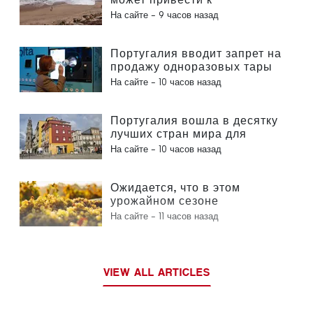
исчезновению 40 процентов
На сайте -
9 часов назад
пляжей Португалии
Португалия вводит запрет на
продажу одноразовых тары
для напитков без маркировки
На сайте -
10 часов назад
«Volta»
Португалия вошла в десятку
лучших стран мира для
экспатов
На сайте -
10 часов назад
Ожидается, что в этом
урожайном сезоне
производство вина в
На сайте -
11 часов назад
Португалии вырастет на 12 %
VIEW ALL ARTICLES