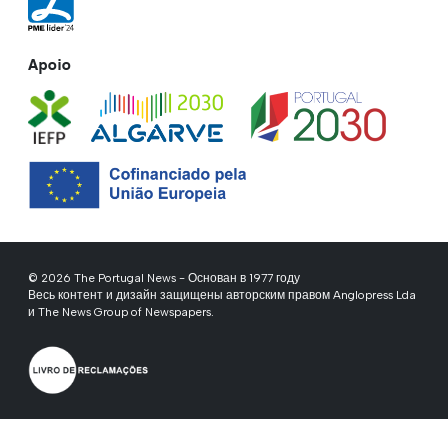
Apoio
© 2026 The Portugal News - Основан в 1977 году
Весь контент и дизайн защищены авторским правом Anglopress Lda
и The News Group of Newspapers.