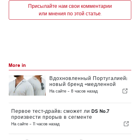
Присылайте нам свои комментарии
или мнения по этой статье.
More in
Вдохновленный Португалией:
новый бренд «медленной
моды» VEMANO
На сайте -
8 часов назад
Первое тест-драйв: сможет ли DS No.7
произвести прорыв в сегменте
электромобилей?
На сайте -
11 часов назад