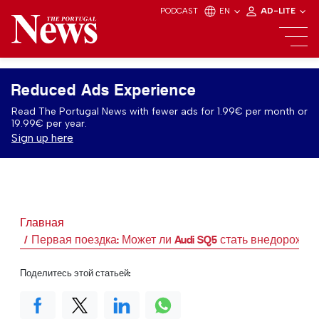
PODCAST
EN
AD-LITE
Reduced Ads Experience
Read The Portugal News with fewer ads for 1.99€ per month or
19.99€ per year.
Sign up here
Главная
Первая поездка: Может ли Audi SQ5 стать внедорожник
Поделитесь этой статьей: