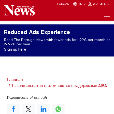
PODCAST
EN
AD-LITE
Reduced Ads Experience
Read The Portugal News with fewer ads for 1.99€ per month or
19.99€ per year.
Sign up here
Главная
Тысячи экспатов сталкиваются с задержками AIMA: Ка
Поделитесь этой статьей: