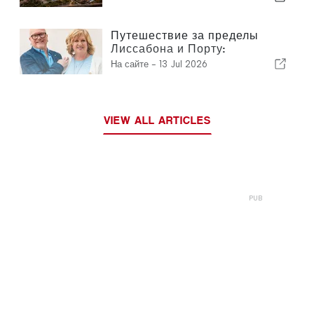
прежнему инвестируют в
Португалию
Путешествие за пределы
Лиссабона и Порту:
путеводитель по северу
На сайте -
13 Jul 2026
Португалии и «Серебряному
побережью»
VIEW ALL ARTICLES