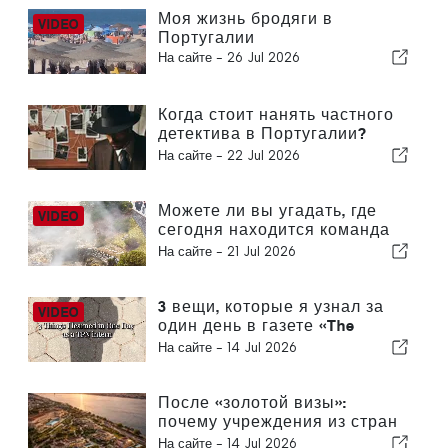
Моя жизнь бродяги в
Португалии
На сайте -
26 Jul 2026
Когда стоит нанять частного
детектива в Португалии?
Пять ситуаций, в которых
На сайте -
22 Jul 2026
достоверная информация
может сыграть решающую
роль
Можете ли вы угадать, где
сегодня находится команда
The Portugal News?
На сайте -
21 Jul 2026
3 вещи, которые я узнал за
один день в газете «The
Portugal News»
На сайте -
14 Jul 2026
После «золотой визы»:
почему учреждения из стран
Персидского залива по-
На сайте -
14 Jul 2026