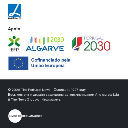
Apoio
© 2026 The Portugal News - Основан в 1977 году
Весь контент и дизайн защищены авторским правом Anglopress Lda
и The News Group of Newspapers.