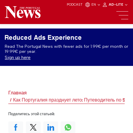
PODCAST
EN
AD-LITE
Reduced Ads Experience
Read The Portugal News with fewer ads for 1.99€ per month or
19.99€ per year.
Sign up here
Главная
Как Португалия празднует лето: Путеводитель по Santo
Поделитесь этой статьей: