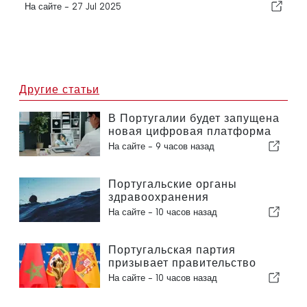
На сайте -
27 Jul 2025
Другие статьи
В Португалии будет запущена
новая цифровая платформа
в сфере здравоохранения
На сайте -
9 часов назад
Португальские органы
здравоохранения
предупреждают об опасности
На сайте -
10 часов назад
утопления
Португальская партия
призывает правительство
пересмотреть решение о
На сайте -
10 часов назад
проведении Марокко
Чемпионата мира по футболу