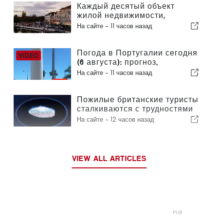
2030 года в связи с кризисом
Каждый десятый объект
вокруг Сеуты
жилой недвижимости,
выставленный на продажу в
На сайте -
11 часов назад
Португалии, продается менее
чем за неделю
Погода в Португалии сегодня
(6 августа): прогноз,
температура и что ожидать
На сайте -
11 часов назад
Пожилые британские туристы
сталкиваются с трудностями
в связи с введением в
На сайте -
12 часов назад
Европейском союзе новых
процедур проверки
отпечатков пальцев
VIEW ALL ARTICLES