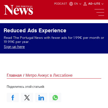
PODCAST
EN
AD-LITE
Reduced Ads Experience
Read The Portugal News with fewer ads for 1.99€ per month or
19.99€ per year.
Sign up here
Главная
Метро Анжус в Лиссабоне
Поделитесь этой статьей: