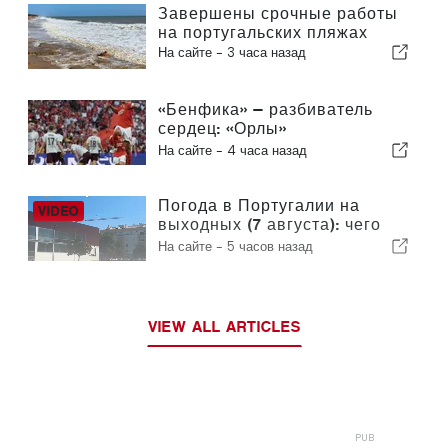
Завершены срочные работы
на португальских пляжах
На сайте -
3 часа назад
«Бенфика» — разбиватель
сердец: «Орлы»
отправляются в Эдинбург,
На сайте -
4 часа назад
уже практически обеспечив
себе выход в следующий
раунд
Погода в Португалии на
выходных (7 августа): чего
ожидать в разных регионах
На сайте -
5 часов назад
страны в эти выходные
VIEW ALL ARTICLES