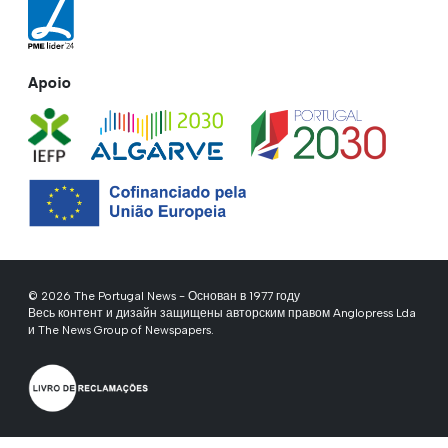
Apoio
© 2026 The Portugal News - Основан в 1977 году
Весь контент и дизайн защищены авторским правом Anglopress Lda
и The News Group of Newspapers.