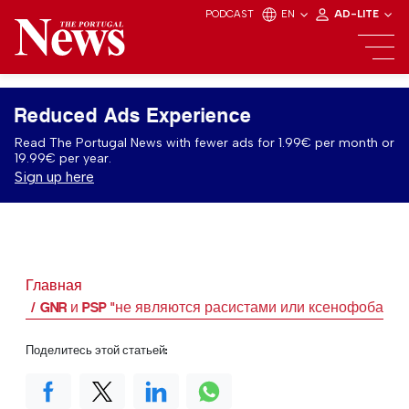
PODCAST
EN
AD-LITE
Reduced Ads Experience
Read The Portugal News with fewer ads for 1.99€ per month or
19.99€ per year.
Sign up here
Главная
GNR и PSP "не являются расистами или ксенофобами".
Поделитесь этой статьей: