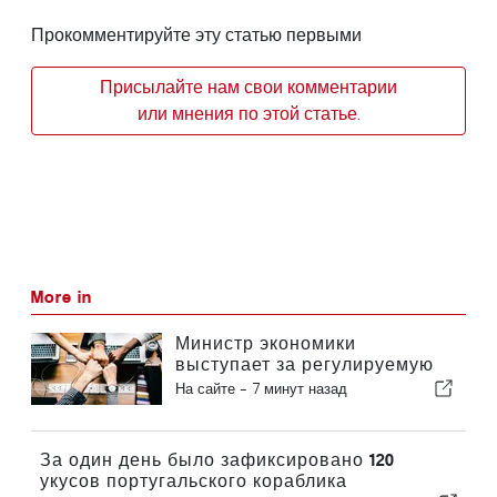
Прокомментируйте эту статью первыми
Присылайте нам свои комментарии
или мнения по этой статье.
More in
Министр экономики
выступает за регулируемую
интеграцию и гарантирует
На сайте -
7 минут назад
иммигрантам ускоренную
процедуру оформления
За один день было зафиксировано 120
укусов португальского кораблика